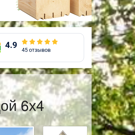
4.9
45
отзывов
ой 6х4