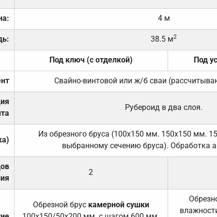
на:
4 м
2
дь:
38.5 м
Под ключ (с отделкой)
Под у
нт
Свайно-винтовой или ж/б сваи (рассчитыва
ция
Рубероид в два слоя.
та
Из обрезного бруса (100х150 мм. 150х150 мм. 1
ка)
выбранному сечению бруса). Обработка а
дов
2
ния
Обрезно
Обрезной брус
камерной сушки
влажности
тие
100х150/50х200 мм. с шагом 600 мм.