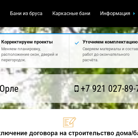
а
Бани из бруса
Каркасные бани
Информация
Корректируем проекты
Уточняем комплектацию
Меняем планировку,
Сверяем материалы и состав
расположение окон, дверей и
работ до окончательного
перегородок.
расчёта.
 Орле
+7 921 027-89-