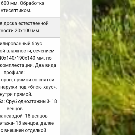
 600 мм. Обработка
антисептиком.
я доска естественной
ности 20х100 мм.
илированный брус
ой влажности, сечением
40х140/190х140 мм. по
комплектации. Два вида
профиля:
сторон, прямой со снятой
Снаружи под «блок- хаус»,
нутри прямой.
а: Сруб одноэтажный- 18
венцов
мансардой- 18 венцов
 этажа- 18 венцов, далее
 с внешней отделкой