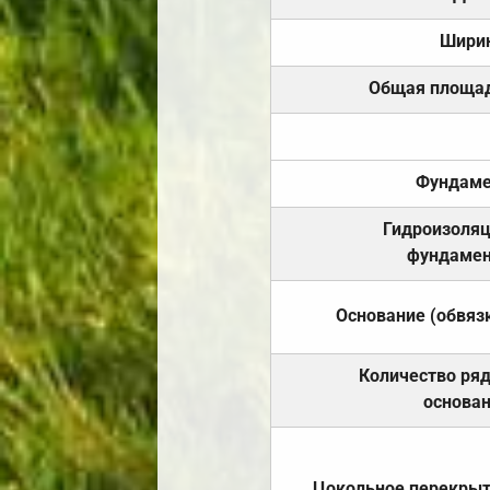
Шири
Общая площа
Фундаме
Гидроизоля
фундамен
Основание (обвяз
Количество ря
основа
Цокольное перекры