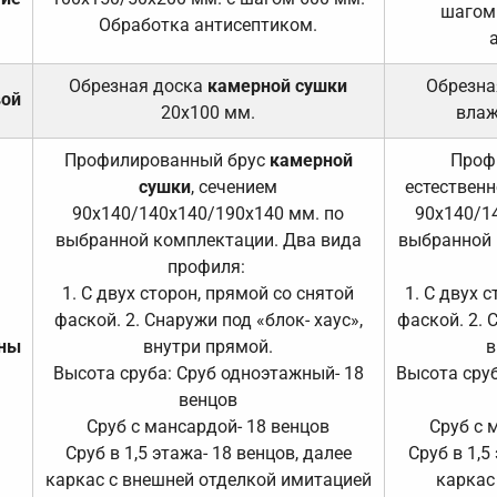
шагом
Обработка антисептиком.
Обрезная доска
камерной сушки
Обрезна
вой
20х100 мм.
влаж
Профилированный брус
камерной
Проф
сушки
, сечением
естественн
90х140/140х140/190х140 мм. по
90х140/1
выбранной комплектации. Два вида
выбранной 
профиля:
1. С двух сторон, прямой со снятой
1. С двух 
фаской. 2. Снаружи под «блок- хаус»,
фаской. 2. 
ены
внутри прямой.
в
Высота сруба: Сруб одноэтажный- 18
Высота сруб
венцов
Сруб с мансардой- 18 венцов
Сруб с 
Сруб в 1,5 этажа- 18 венцов, далее
Сруб в 1,5
каркас с внешней отделкой имитацией
каркас