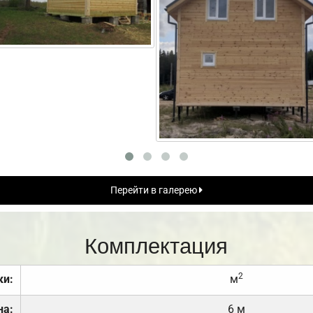
Перейти в галерею
Комплектация
2
ки:
м
на:
6 м