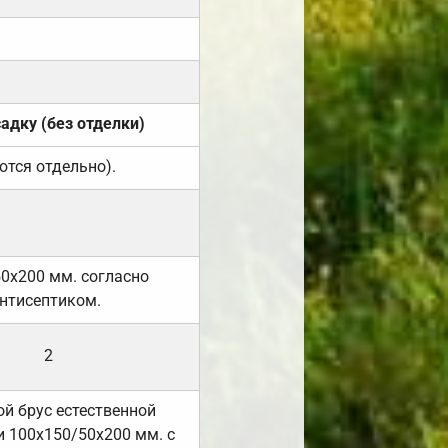
садку (без отделки)
ются отдельно).
50х200 мм. согласно
нтисептиком.
2
й брус естественной
 100х150/50х200 мм. с