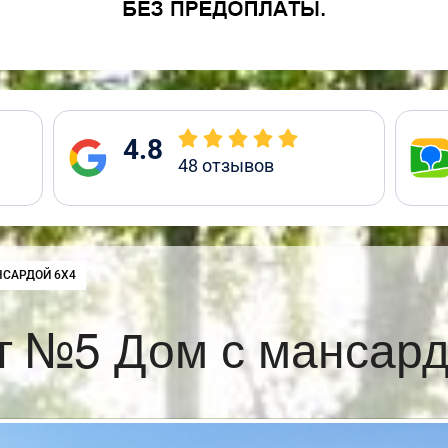
4.8
48
отзывов
НСАРДОЙ 6Х4
т №5 Дом с мансард