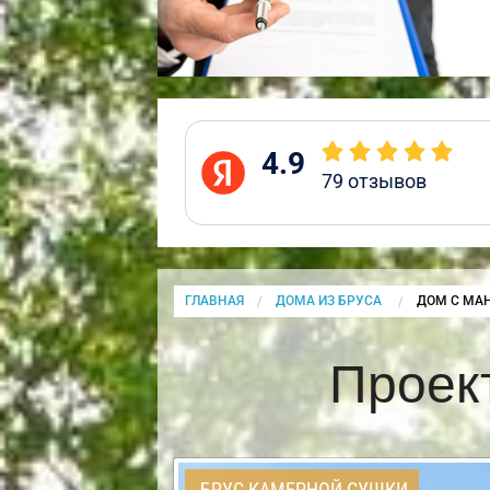
4.9
79
отзывов
ГЛАВНАЯ
ДОМА ИЗ БРУСА
CURRENT:
ДОМ С МА
Проек
БРУС КАМЕРНОЙ СУШКИ