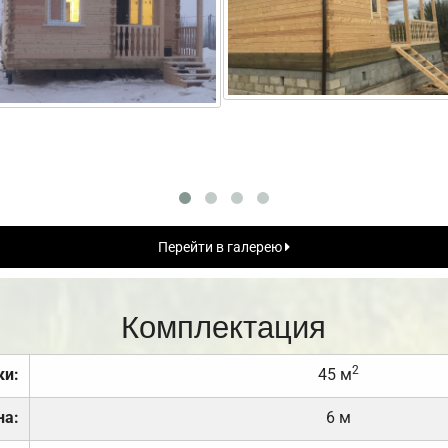
Перейти в галерею
Комплектация
2
ки:
45 м
на:
6 м