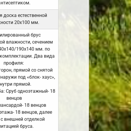
антисептиком.
я доска естественной
ности 20х100 мм.
илированный брус
ой влажности, сечением
40х140/190х140 мм. по
комплектации. Два вида
профиля:
сторон, прямой со снятой
Снаружи под «блок- хаус»,
нутри прямой.
а: Сруб одноэтажный- 18
венцов
мансардой- 18 венцов
 этажа- 18 венцов, далее
 с внешней отделкой
итацией бруса.