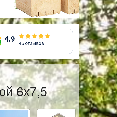
4.9
45
отзывов
ой 6х7,5