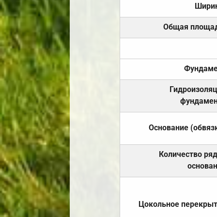
Шири
Общая площа
Фундаме
Гидроизоля
фундамен
Основание (обвяз
Количество ря
основа
Цокольное перекры