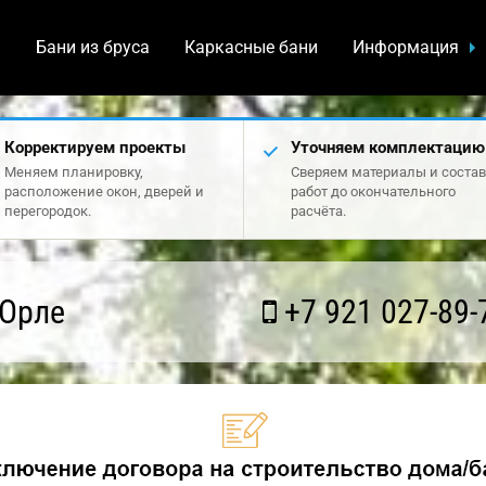
а
Бани из бруса
Каркасные бани
Информация
Корректируем проекты
Уточняем комплектацию
Меняем планировку,
Сверяем материалы и состав
расположение окон, дверей и
работ до окончательного
перегородок.
расчёта.
 Орле
+7 921 027-89-