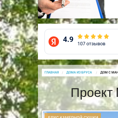
4.9
107
отзывов
ГЛАВНАЯ
ДОМА ИЗ БРУСА
CURRENT:
ДОМ С МАН
Проект 
БРУС КАМЕРНОЙ СУШКИ