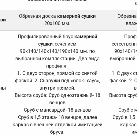
Обрезная доска
камерной сушки
Обрезна
вой
20х100 мм.
влаж
Профилированный брус
камерной
Проф
сушки
, сечением
естественн
90х140/140х140/190х140 мм. по
90х140/1
выбранной комплектации. Два вида
выбранной 
профиля:
1. С двух сторон, прямой со снятой
1. С двух 
фаской. 2. Снаружи под «блок- хаус»,
фаской. 2. 
ены
внутри прямой.
в
Высота сруба: Сруб одноэтажный- 18
Высота сруб
венцов
Сруб с мансардой- 18 венцов
Сруб с 
Сруб в 1,5 этажа- 18 венцов, далее
Сруб в 1,5
каркас с внешней отделкой имитацией
каркас
бруса.
им