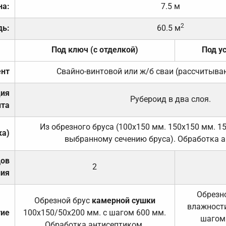
на:
7.5 м
2
дь:
60.5 м
Под ключ (с отделкой)
Под у
нт
Свайно-винтовой или ж/б сваи (рассчитыва
ция
Рубероид в два слоя.
та
Из обрезного бруса (100х150 мм. 150х150 мм. 1
ка)
выбранному сечению бруса). Обработка а
дов
2
ния
Обрезно
Обрезной брус
камерной сушки
влажности
тие
100х150/50х200 мм. с шагом 600 мм.
шагом
Обработка антисептиком.