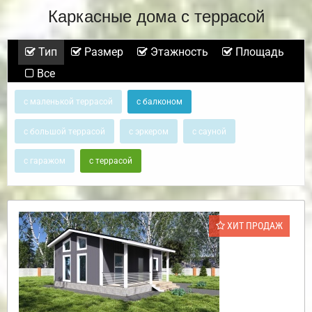
Каркасные дома с террасой
Тип
Размер
Этажность
Площадь
Все
с маленькой террасой
с балконом
с большой террасой
с эркером
с сауной
с гаражом
с террасой
ХИТ ПРОДАЖ