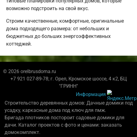
типовые планировки популярных домов, которые
возможно подстроить на свой вкус.
Строим качественные, комфортные, оригинальные
дома подходящего размера: от небольших и
бюджетных до больших энергоэффективных
коттеджей.
© 2026 orelbrusdoma.ru
+7 921 027-89-78; г. Орел, Кромское шоссе, 4 к2, БЦ
"ГРИНН"
Информация
Строительство деревянных домов: Дачные домики под
усадку, каркасные дома под ключ для пмж.
Бригада плотников постороит садовые домики для
дачи. Каталог проектов с фото и ценами: заказать
домокомплект.