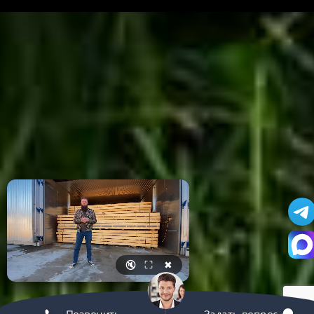
🔇
⛶
✖
Позвонить
Задать вопрос