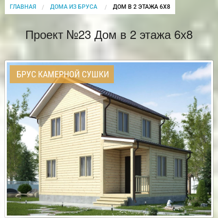
ГЛАВНАЯ
ДОМА ИЗ БРУСА
CURRENT:
ДОМ В 2 ЭТАЖА 6Х8
Проект №23 Дом в 2 этажа 6х8
БРУС КАМЕРНОЙ СУШКИ