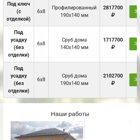
Под ключ
Профилированный
2817700
(с
6х8
За
190х140 мм
отделкой)
Под
усадку
Cруб дома
1717700
6х8
За
(без
140х140 мм
отделки)
Под
усадку
Cруб дома
2102700
6х8
За
(без
190х140 мм
отделки)
Наши работы