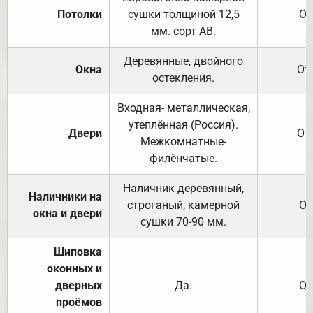
Потолки
сушки толщиной 12,5
От
мм. сорт АВ.
Деревянные, двойного
Окна
От
остекления.
Входная- металлическая,
утеплённая (Россия).
Двери
От
Межкомнатные-
филёнчатые.
Наличник деревянный,
Наличники на
строганый, камерной
От
окна и двери
сушки 70-90 мм.
Шиповка
оконных и
дверных
Да.
От
проёмов