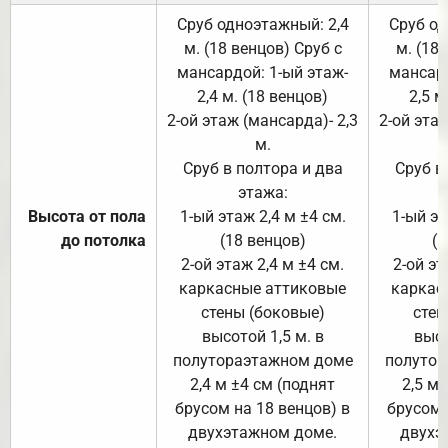
Сруб одноэтажный: 2,4
Сруб од
м. (18 венцов) Сруб с
м. (18
мансардой: 1-ый этаж-
мансард
2,4 м. (18 венцов)
2,5 м
2-ой этаж (мансарда)- 2,3
2-ой этаж
м.
Сруб в полтора и два
Сруб в
этажа:
Высота от пола
1-ый этаж 2,4 м ±4 см.
1-ый эт
до потолка
(18 венцов)
(1
2-ой этаж 2,4 м ±4 см.
2-ой эт
каркасные аттиковые
каркас
стены (боковые)
стен
высотой 1,5 м. в
высо
полутораэтажном доме
полутор
2,4 м ±4 см (поднят
2,5 м 
брусом на 18 венцов) в
брусом 
двухэтажном доме.
двухэ