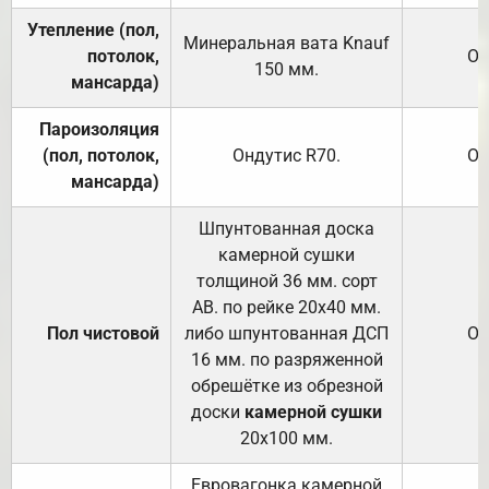
Утепление (пол,
Минеральная вата
Knauf
потолок,
От
150
мм.
мансарда)
Пароизоляция
(пол, потолок,
Ондутис
R70
.
От
мансарда)
Шпунтованная доска
камерной сушки
толщиной 36 мм. сорт
АВ. по рейке 20х40 мм.
Пол чистовой
либо шпунтованная ДСП
От
16 мм. по разряженной
обрешётке из обрезной
доски
камерной сушки
20х100 мм.
Евровагонка камерной