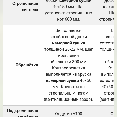
доски
камерной сушки
доски
Стропильная
40х150 мм. Шаг
влажно
система
установки стропильных
Шаг
ног 600 мм.
стропиль
Выполняется
Вы
из обрезной доски
из об
камерной сушки
естеств
толщиной 20-22 мм. Шаг
толщино
крепления
к
обрешетки 300 мм.
обреш
Обрешётка
Контробрешётка
Конт
выполняется из бруска
выполня
камерной сушки
40х50
естеств
мм. Крепится по
40х50 м
стропильным ногам
строп
(вентиляционный зазор).
(вентиля
Подкровельная
Ондутис А100
Он
мембрана