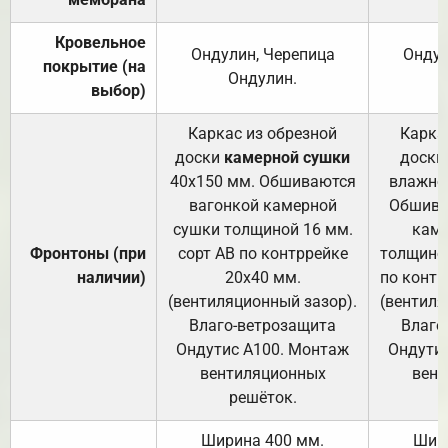
Кровельное
Ондулин, Черепица
Ондул
покрытие (на
Ондулин.
выбор)
Каркас из обрезной
Карка
доски
камерной сушки
доски
40х150 мм. Обшиваются
влажно
вагонкой камерной
Обшива
сушки толщиной 16 мм.
каме
Фронтоны (при
сорт АВ по контррейке
толщиной
наличии)
20х40 мм.
по контр
(вентиляционный зазор).
(вентиля
Влаго-ветрозащита
Влаго
Ондутис А100. Монтаж
Ондути
вентиляционных
вент
решёток.
Ширина 400 мм.
Шир