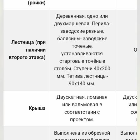
(ройки)
Деревянная, одно или
двухмаршевая. Перила-
заводские резные,
балясины- заводские
Лестница (при
точеные,
наличии
От
устанавливаются
второго этажа)
стартовые точёные
столбы. Ступени 40х200
мм. Тетива лестницы-
90х140 мм.
Двускатная, ломаная
Двуска
или вальмовая в
или 
Крыша
соответствии с
соо
проектом.
п
Выполнена из обрезной
Выполне