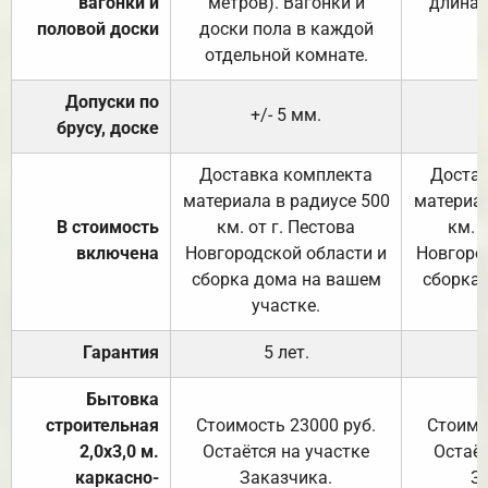
вагонки и
метров). Вагонки и
длина 
половой доски
доски пола в каждой
отдельной комнате.
Допуски по
+/- 5 мм.
брусу, доске
Доставка комплекта
Достав
материала в радиусе 500
материал
В стоимость
км. от г. Пестова
км. 
включена
Новгородской области и
Новгоро
сборка дома на вашем
сборка
участке.
Гарантия
5 лет.
Бытовка
строительная
Стоимость 23000 руб.
Стоимо
2,0х3,0 м.
Остаётся на участке
Остаёт
каркасно-
Заказчика.
З