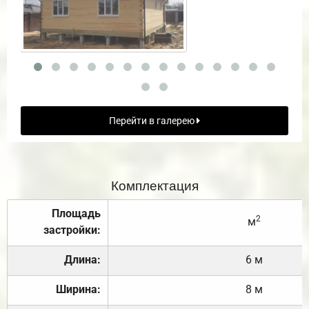
Перейти в галерею
Комплектация
Площадь
2
м
застройки:
Длина:
6 м
Ширина:
8 м