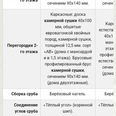
го этажа
сечением 90х140 мм.
сечени
Каркасные: доска
камерной сушки
40х100
Карк
мм, обшитые
естеств
евровагонкой хвойных
40х10
пород, камерной сушки,
манса
Перегородки 2-
толщиной 12,5 мм. сорт
этажа
го этажа
«АВ» (дома с мансардой
профили
и в 1,5 этажа). Брусовые:
естестве
профилированный брус
сечени
камерной сушки
,
(дома 
сечением 90х140 мм.
(дома двухэтажные).
Сборка сруба
Берёзовый нагель.
Берёз
Соединение
«Тёплый угол» (коренной
«Тёплый 
углов сруба
шип).