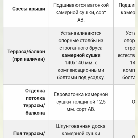
Подшиваются вагонкой
Подшива
Свесы крыши
камерной сушки, сорт
камерн
АВ.
Устанавливаются
Уста
опорные столбы из
опорн
строганного бруса
строг
Терраса/балкон
камерной сушки
естеств
(при наличии)
140х140 мм. с
140
компенсационными
компе
болтами под усадку.
болтам
Отделка
Евровагонка камерной
потолка
сушки толщиной 12,5
От
террасы/
мм. сорт АВ.
балкона
Шпунтованная доска
Пол террасы/
камерной сушки
От