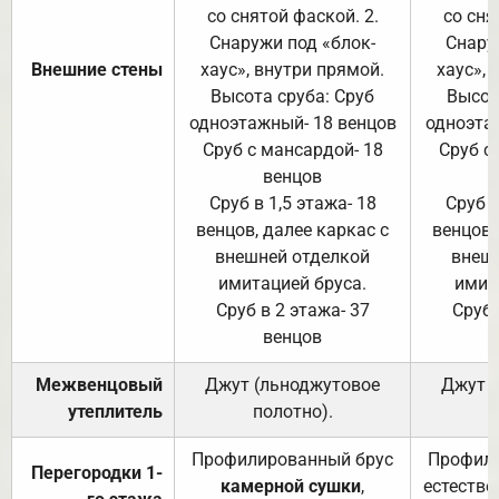
со снятой фаской. 2.
со сня
Снаружи под «блок-
Снару
Внешние стены
хаус», внутри прямой.
хаус», 
Высота сруба: Сруб
Высот
одноэтажный- 18 венцов
одноэта
Сруб с мансардой- 18
Сруб с
венцов
Сруб в 1,5 этажа- 18
Сруб в
венцов, далее каркас с
венцов,
внешней отделкой
внеш
имитацией бруса.
имит
Сруб в 2 этажа- 37
Сруб 
венцов
Межвенцовый
Джут (льноджутовое
Джут 
утеплитель
полотно).
п
Профилированный брус
Профили
Перегородки 1-
камерной сушки
,
естестве