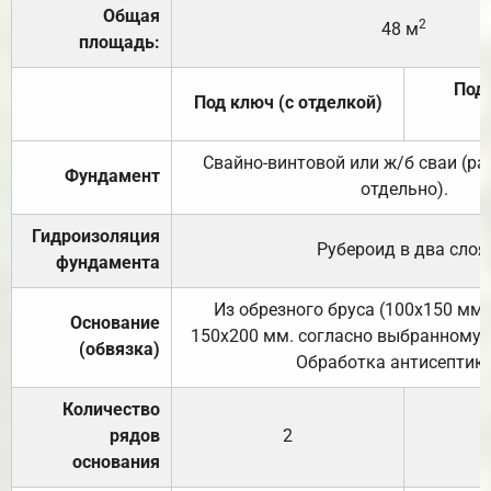
Общая
2
48 м
площадь:
Под 
Под ключ (с отделкой)
Свайно-винтовой или ж/б сваи (р
Фундамент
отдельно).
Гидроизоляция
Рубероид в два слоя
фундамента
Из обрезного бруса (100х150 мм.
Основание
150х200 мм. согласно выбранному с
(обвязка)
Обработка антисептик
Количество
рядов
2
основания