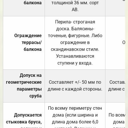
балкона
толщиной 36 мм. сорт
АВ.
Перила- строганая
доска. Балясины-
Ограждение
точеные, фигурные. Либо
террасы/
ограждение в
От
балкона
скандинавском стиле.
Устанавливаются
ступени у входа.
Допуск на
геометрические
Составляет +/- 50 мм по
Составля
параметры
длине с каждой стороны.
длине с 
сруба
По всему периметру стен
Допускается
дома (если ширина и
По всему
стыковка бруса,
длина дома более 6,0
дома (