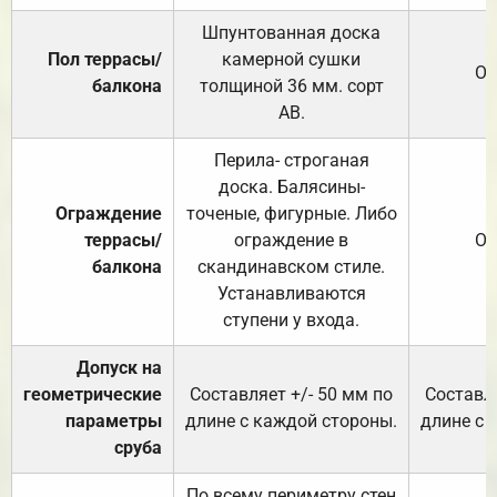
Шпунтованная доска
Пол террасы/
камерной сушки
От
балкона
толщиной 36 мм. сорт
АВ.
Перила- строганая
доска. Балясины-
Ограждение
точеные, фигурные. Либо
террасы/
ограждение в
От
балкона
скандинавском стиле.
Устанавливаются
ступени у входа.
Допуск на
геометрические
Составляет +/- 50 мм по
Составля
параметры
длине с каждой стороны.
длине с 
сруба
По всему периметру стен