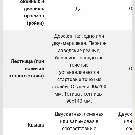
оконных и
дверных
Да.
От
проёмов
(ройки)
Деревянная, одно или
двухмаршевая. Перила-
заводские резные,
балясины- заводские
Лестница (при
точеные,
наличии
От
устанавливаются
второго этажа)
стартовые точёные
столбы. Ступени 40х200
мм. Тетива лестницы-
90х140 мм.
Двускатная, ломаная
Двуска
или вальмовая в
или 
Крыша
соответствии с
соо