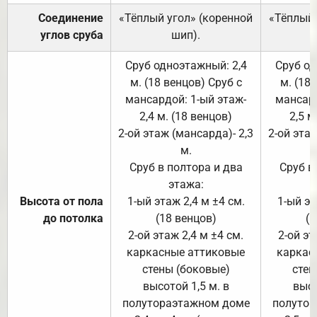
Соединение
«Тёплый угол» (коренной
«Тёплый 
углов сруба
шип).
Сруб одноэтажный: 2,4
Сруб од
м. (18 венцов) Сруб с
м. (18
мансардой: 1-ый этаж-
мансард
2,4 м. (18 венцов)
2,5 м
2-ой этаж (мансарда)- 2,3
2-ой этаж
м.
Сруб в полтора и два
Сруб в
этажа:
Высота от пола
1-ый этаж 2,4 м ±4 см.
1-ый эт
до потолка
(18 венцов)
(1
2-ой этаж 2,4 м ±4 см.
2-ой эт
каркасные аттиковые
каркас
стены (боковые)
стен
высотой 1,5 м. в
высо
полутораэтажном доме
полутор