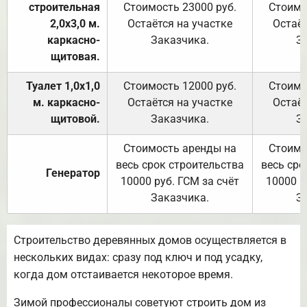
строительная
Стоимость 23000 руб.
Стоимо
2,0х3,0 м.
Остаётся на участке
Остаёт
каркасно-
Заказчика.
З
щитовая.
Туалет 1,0х1,0
Стоимость 12000 руб.
Стоимо
м. каркасно-
Остаётся на участке
Остаёт
щитовой.
Заказчика.
З
Стоимость аренды на
Стоимо
весь срок строительства
весь сро
Генератор
10000 руб. ГСМ за счёт
10000 р
Заказчика.
З
Строительство деревянных домов осуществляется в
нескольких видах: сразу под ключ и под усадку,
когда дом отстаивается некоторое время.
Зимой профессионалы советуют строить дом из