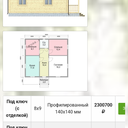
Под ключ
Профилированный
2300700
(с
8х9
За
140х140 мм
отделкой)
Под ключ