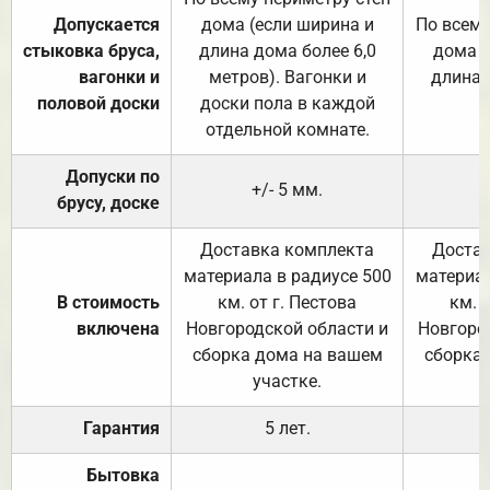
Допускается
дома (если ширина и
По всему
стыковка бруса,
длина дома более 6,0
дома (
вагонки и
метров). Вагонки и
длина 
половой доски
доски пола в каждой
отдельной комнате.
Допуски по
+/- 5 мм.
брусу, доске
Доставка комплекта
Достав
материала в радиусе 500
материал
В стоимость
км. от г. Пестова
км. 
включена
Новгородской области и
Новгоро
сборка дома на вашем
сборка
участке.
Гарантия
5 лет.
Бытовка