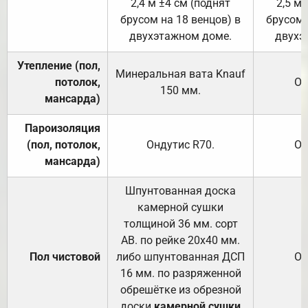
2,4 м ±4 см (поднят
2,5 м 
брусом на 18 венцов) в
брусом 
двухэтажном доме.
двухэ
Утепление (пол,
Минеральная вата
Knauf
потолок,
От
150
мм.
мансарда)
Пароизоляция
(пол, потолок,
Ондутис
R70
.
От
мансарда)
Шпунтованная доска
камерной сушки
толщиной 36 мм. сорт
АВ. по рейке 20х40 мм.
Пол чистовой
либо шпунтованная ДСП
От
16 мм. по разряженной
обрешётке из обрезной
доски
камерной сушки