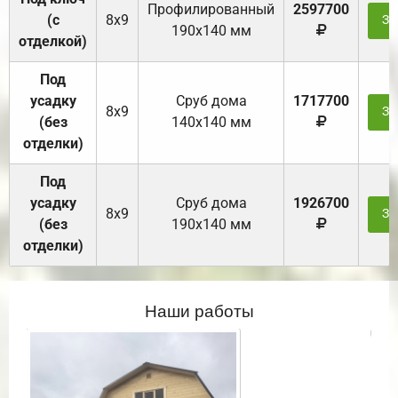
Профилированный
2597700
(с
8х9
За
190х140 мм
отделкой)
Под
усадку
Cруб дома
1717700
8х9
За
(без
140х140 мм
отделки)
Под
усадку
Cруб дома
1926700
8х9
За
(без
190х140 мм
отделки)
Наши работы