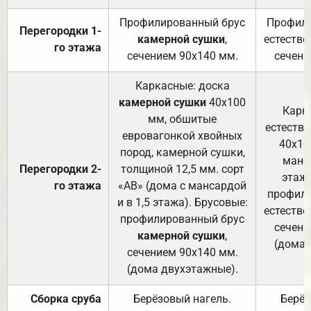
Профилированный брус
Профили
Перегородки 1-
камерной сушки
,
естестве
го этажа
сечением 90х140 мм.
сечени
Каркасные: доска
камерной сушки
40х100
Карк
мм, обшитые
естеств
евровагонкой хвойных
40х10
пород, камерной сушки,
манса
Перегородки 2-
толщиной 12,5 мм. сорт
этажа
го этажа
«АВ» (дома с мансардой
профили
и в 1,5 этажа). Брусовые:
естестве
профилированный брус
сечени
камерной сушки
,
(дома 
сечением 90х140 мм.
(дома двухэтажные).
Сборка сруба
Берёзовый нагель.
Берёз