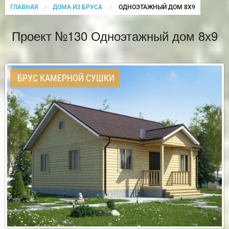
ГЛАВНАЯ
ДОМА ИЗ БРУСА
CURRENT:
ОДНОЭТАЖНЫЙ ДОМ 8Х9
Проект №130 Одноэтажный дом 8х9
БРУС КАМЕРНОЙ СУШКИ