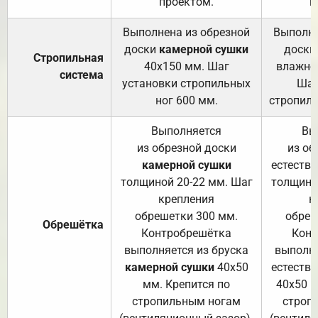
проектом.
п
Выполнена из обрезной
Выполне
доски
камерной сушки
доски
Стропильная
40х150 мм. Шаг
влажно
система
установки стропильных
Шаг
ног 600 мм.
стропиль
Выполняется
Вы
из обрезной доски
из об
камерной сушки
естеств
толщиной 20-22 мм. Шаг
толщино
крепления
к
обрешетки 300 мм.
обреш
Обрешётка
Контробрешётка
Конт
выполняется из бруска
выполня
камерной сушки
40х50
естеств
мм. Крепится по
40х50 м
стропильным ногам
строп