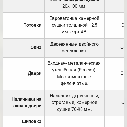
20х100 мм.
Евровагонка камерной
Потолки
сушки толщиной 12,5
От
мм. сорт АВ.
Деревянные, двойного
Окна
От
остекления.
Входная- металлическая,
утеплённая (Россия).
Двери
От
Межкомнатные-
филёнчатые.
Наличник деревянный,
Наличники на
строганый, камерной
От
окна и двери
сушки 70-90 мм.
Шиповка