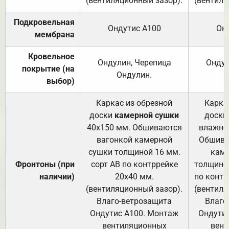
(вентиляционный зазор).
(вентиля
Подкровельная
Ондутис А100
Он
мембрана
Кровельное
Ондулин, Черепица
Ондул
покрытие (на
Ондулин.
выбор)
Каркас из обрезной
Карка
доски
камерной сушки
доски
40х150 мм. Обшиваются
влажно
вагонкой камерной
Обшива
сушки толщиной 16 мм.
каме
Фронтоны (при
сорт АВ по контррейке
толщиной
наличии)
20х40 мм.
по контр
(вентиляционный зазор).
(вентиля
Влаго-ветрозащита
Влаго
Ондутис А100. Монтаж
Ондути
вентиляционных
вент