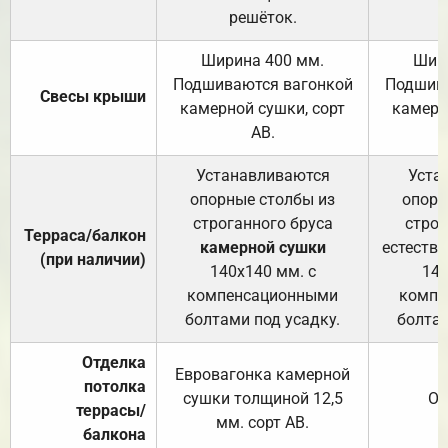
решёток.
Ширина 400 мм.
Шир
Подшиваются вагонкой
Подшива
Свесы крыши
камерной сушки, сорт
камерн
АВ.
Устанавливаются
Уста
опорные столбы из
опорн
строганного бруса
строг
Терраса/балкон
камерной сушки
естеств
(при наличии)
140х140 мм. с
140
компенсационными
компе
болтами под усадку.
болтам
Отделка
Евровагонка камерной
потолка
сушки толщиной 12,5
От
террасы/
мм. сорт АВ.
балкона