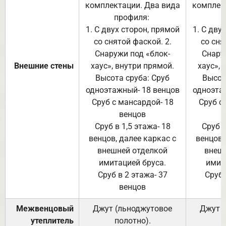
комплектации. Два вида
комплек
профиля:
п
1. С двух сторон, прямой
1. С дву
со снятой фаской. 2.
со сня
Снаружи под «блок-
Снару
Внешние стены
хаус», внутри прямой.
хаус», 
Высота сруба: Сруб
Высот
одноэтажный- 18 венцов
одноэта
Сруб с мансардой- 18
Сруб с
венцов
Сруб в 1,5 этажа- 18
Сруб в
венцов, далее каркас с
венцов,
внешней отделкой
внеш
имитацией бруса.
имит
Сруб в 2 этажа- 37
Сруб 
венцов
Межвенцовый
Джут (льноджутовое
Джут 
утеплитель
полотно).
п