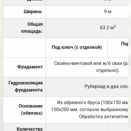
Ширина:
9 м
Общая
2
63.2 м
площадь:
Под 
Под ключ (с отделкой)
Свайно-винтовой или ж/б сваи (р
Фундамент
отдельно).
Гидроизоляция
Рубероид в два слоя
фундамента
Из обрезного бруса (100х150 мм.
Основание
150х200 мм. согласно выбранному с
(обвязка)
Обработка антисептик
Количество