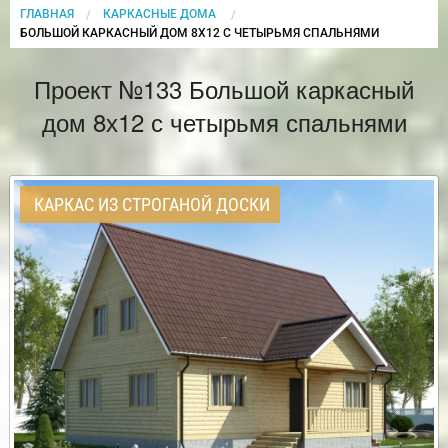
ГЛАВНАЯ
КАРКАСНЫЕ ДОМА
CURRENT:
БОЛЬШОЙ КАРКАСНЫЙ ДОМ 8Х12 С ЧЕТЫРЬМЯ СПАЛЬНЯМИ
Проект №133 Большой каркасный
дом 8х12 с четырьмя спальнями
КАРКАС ИЗ СТРОГАНОЙ ДОСКИ