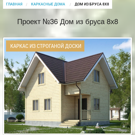
ГЛАВНАЯ
КАРКАСНЫЕ ДОМА
CURRENT:
ДОМ ИЗ БРУСА 8Х8
Проект №36 Дом из бруса 8х8
КАРКАС ИЗ СТРОГАНОЙ ДОСКИ