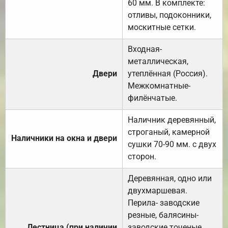
60 мм. В комплекте:
отливы, подоконники,
москитные сетки.
Входная-
металлическая,
Двери
утеплённая (Россия).
Межкомнатные-
филёнчатые.
Наличник деревянный,
строганый, камерной
Наличники на окна и двери
сушки 70-90 мм. с двух
сторон.
Деревянная, одно или
двухмаршевая.
Перила- заводские
резные, балясины-
Лестница (при наличии
заводские точеные,