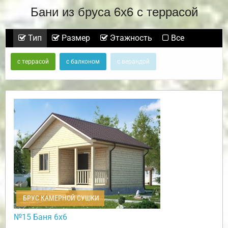
Бани из бруса 6х6 с террасой
Тип
Размер
Этажность
Все
с террасой
с балконом
с верандой
БРУС КАМЕРНОЙ СУШКИ
№15 Баня 6х6