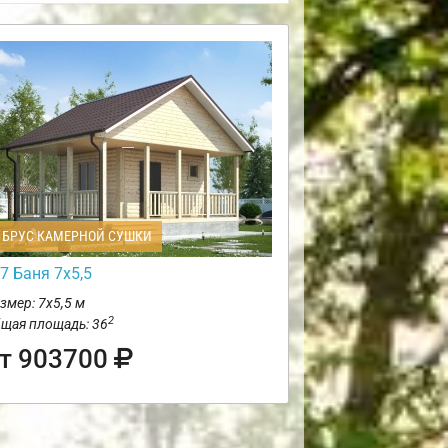
БРУС КАМЕРНОЙ СУШКИ
7 Баня 7х5,5
змер: 7х5,5 м
2
щая площадь: 36
т 903700