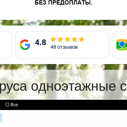
4.8
48
отзывов
бруса одноэтажные с
Все