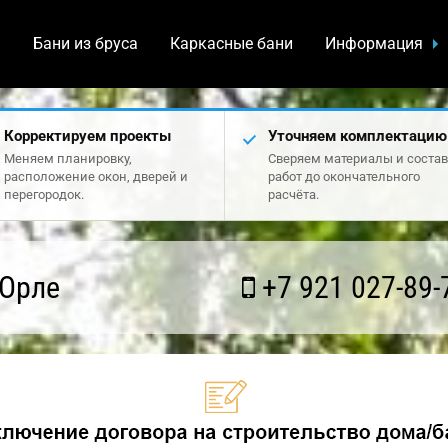
а
Бани из бруса
Каркасные бани
Информация
Корректируем проекты
Уточняем комплектацию
Меняем планировку,
Сверяем материалы и состав
расположение окон, дверей и
работ до окончательного
перегородок.
расчёта.
 Орле
+7 921 027-89-