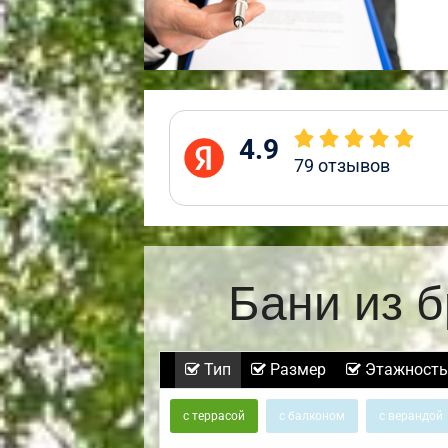
4.9
79
отзывов
Бани из 
Тип
Размер
Этажность
с террасой
с балконом
с верандой