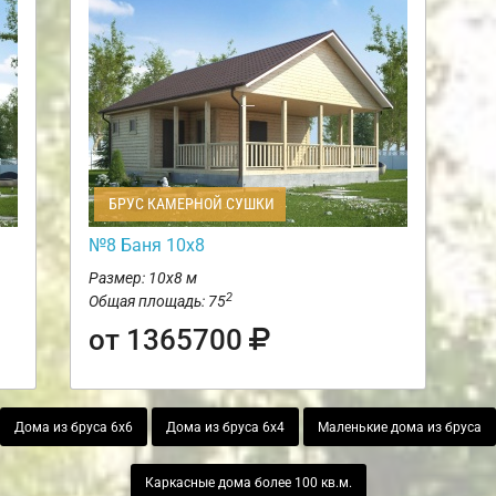
БРУС КАМЕРНОЙ СУШКИ
№8 Баня 10х8
Размер: 10х8 м
2
Общая площадь: 75
от 1365700
Дома из бруса 6х6
Дома из бруса 6х4
Маленькие дома из бруса
Каркасные дома более 100 кв.м.