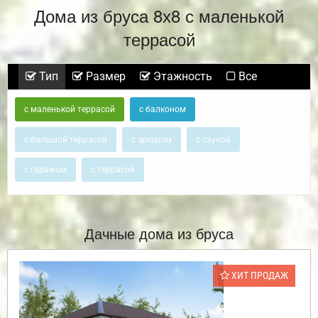
Дома из бруса 8х8 с маленькой
террасой
Тип
Размер
Этажность
Все
с маленькой террасой
с балконом
с большой террасой
с эркером
с сауной
с гаражом
с террасой
Дачные дома из бруса
ХИТ ПРОДАЖ