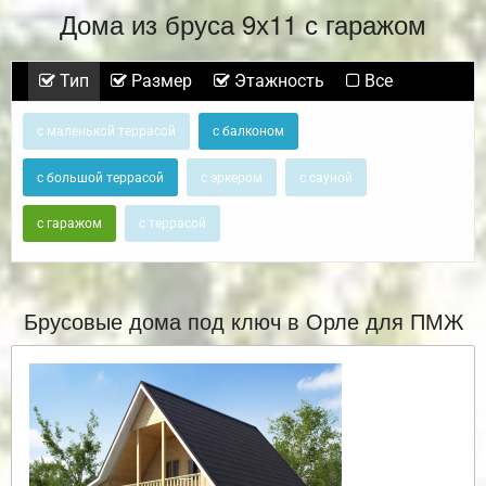
Дома из бруса 9х11 с гаражом
Тип
Размер
Этажность
Все
с маленькой террасой
с балконом
с большой террасой
с эркером
с сауной
с гаражом
с террасой
Брусовые дома под ключ в Орле для ПМЖ