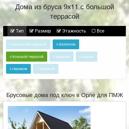
Дома из бруса 9х11 с большой
террасой
Тип
Размер
Этажность
Все
с маленькой террасой
с балконом
с большой террасой
с эркером
с сауной
с гаражом
с террасой
Брусовые дома под ключ в Орле для ПМЖ