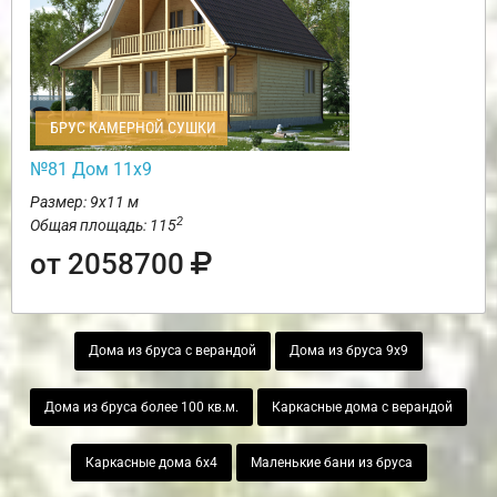
БРУС КАМЕРНОЙ СУШКИ
№81 Дом 11х9
Размер: 9х11 м
2
Общая площадь: 115
от 2058700
Дома из бруса с верандой
Дома из бруса 9х9
Дома из бруса более 100 кв.м.
Каркасные дома с верандой
Каркасные дома 6х4
Маленькие бани из бруса