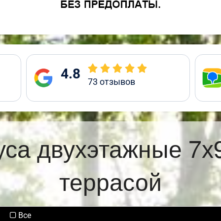
4.8
73
отзывов
уса двухэтажные 7х
террасой
Все