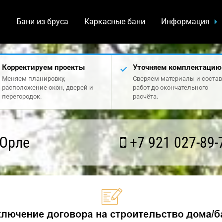
а
Бани из бруса
Каркасные бани
Информация
Корректируем проекты
Уточняем комплектацию
Меняем планировку,
Сверяем материалы и состав
расположение окон, дверей и
работ до окончательного
перегородок.
расчёта.
 Орле
+7 921 027-89-