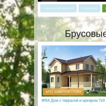
с маленькой террасой
с балконом
Брусовые
БРУС КАМЕРНОЙ СУШКИ
№64 Дом с террасой и эркером 7х9