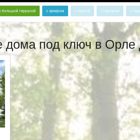
с большой террасой
с эркером
с сауной
с гаражом
с тер
 дома под ключ в Орл