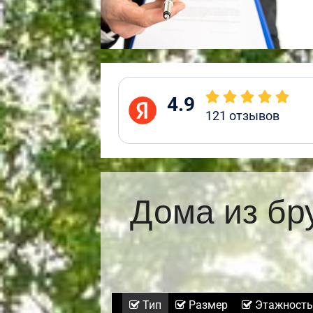
4.9
121
отзывов
Дома из бр
Тип
Размер
Этажность