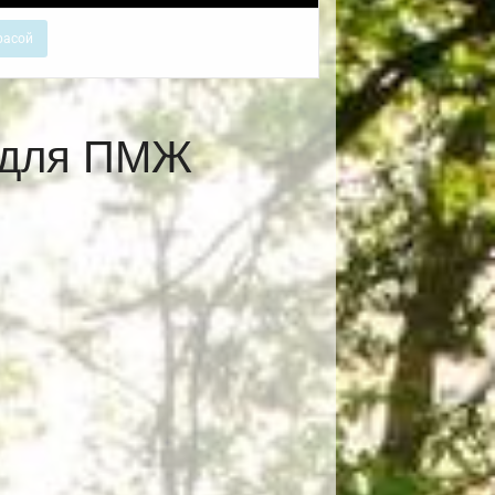
расой
е для ПМЖ