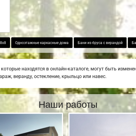
 8х8
Одноэтажные каркасные дома
Бани из бруса с верандой
Ба
которые находятся в онлайн-каталоге, могут быть измене
гараж, веранду, остекление, крыльцо или навес.
Наши работы