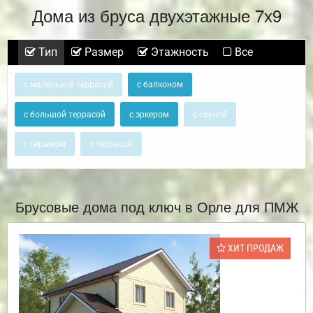
Дома из бруса двухэтажные 7х9
Тип
Размер
Этажность
Все
с маленькой террасой
с балконом
с большой террасой
с эркером
с сауной
с гаражом
с террасой
Брусовые дома под ключ в Орле для ПМЖ
ХИТ ПРОДАЖ