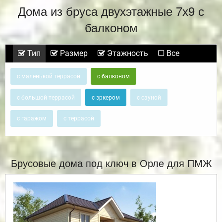
Дома из бруса двухэтажные 7х9 с
балконом
Тип
Размер
Этажность
Все
с маленькой террасой
с балконом
с большой террасой
с эркером
с сауной
с гаражом
с террасой
Брусовые дома под ключ в Орле для ПМЖ