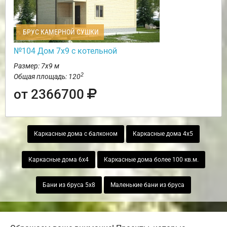
БРУС КАМЕРНОЙ СУШКИ
№104 Дом 7х9 с котельной
Размер: 7х9 м
2
Общая площадь: 120
от 2366700
Каркасные дома с балконом
Каркасные дома 4х5
Каркасные дома 6х4
Каркасные дома более 100 кв.м.
Бани из бруса 5х8
Маленькие бани из бруса