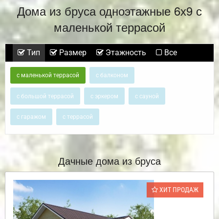
Дома из бруса одноэтажные 6х9 с
маленькой террасой
Тип
Размер
Этажность
Все
с маленькой террасой
с балконом
с большой террасой
с эркером
с сауной
с гаражом
с террасой
Дачные дома из бруса
ХИТ ПРОДАЖ