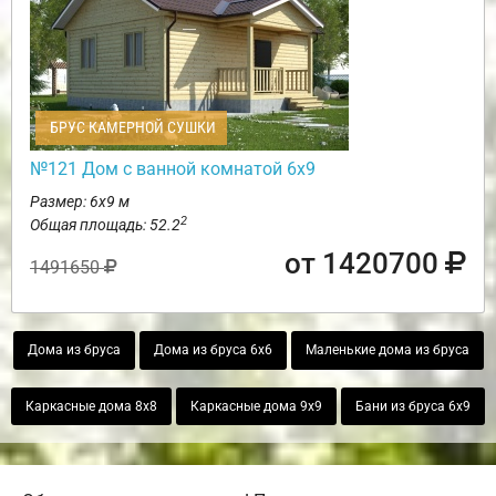
БРУС КАМЕРНОЙ СУШКИ
№121 Дом с ванной комнатой 6х9
Размер: 6х9 м
2
Общая площадь: 52.2
от 1420700
1491650
Дома из бруса
Дома из бруса 6х6
Маленькие дома из бруса
Каркасные дома 8х8
Каркасные дома 9х9
Бани из бруса 6х9