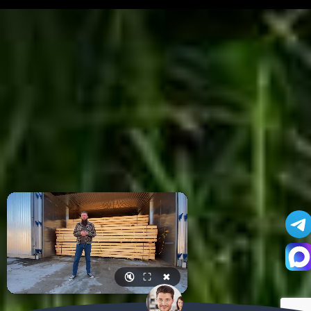
🔇
⛶
✖