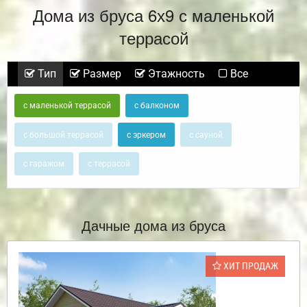
Дома из бруса 6х9 с маленькой
террасой
Тип
Размер
Этажность
Все
с маленькой террасой
с балконом
с большой террасой
с эркером
с сауной
с гаражом
с террасой
Дачные дома из бруса
ХИТ ПРОДАЖ