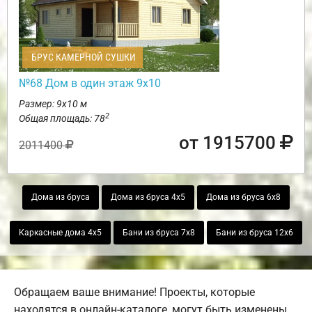
БРУС КАМЕРНОЙ СУШКИ
№68 Дом в один этаж 9х10
Размер: 9х10 м
2
Общая площадь: 78
от 1915700
2011400
Дома из бруса
Дома из бруса 4х5
Дома из бруса 6х8
Каркасные дома 4х5
Бани из бруса 7х8
Бани из бруса 12х6
Обращаем ваше внимание! Проекты, которые
находятся в онлайн-каталоге, могут быть изменены.