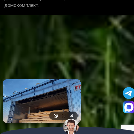
домокомплект.
🔇
⛶
✖