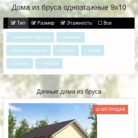
Дома из бруса одноэтажные 9х10
Тип
Размер
Этажность
Все
с маленькой террасой
с балконом
с большой террасой
с эркером
с сауной
с гаражом
с террасой
Дачные дома из бруса
ХИТ ПРОДАЖ