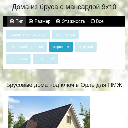
Дома из бруса с мансардой 9х10
Тип
Размер
Этажность
Все
с маленькой террасой
с балконом
с большой террасой
с эркером
с сауной
с гаражом
с террасой
Брусовые дома под ключ в Орле для ПМЖ