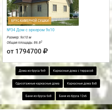
БРУС КАМЕРНОЙ СУШКИ
№34 Дом с эркером 9х10
Размер: 9х10 м
2
Общая площадь: 86.8
от 1794700
Дома из бруса 9х9
Каркасные дома с террасой
Одноэтажные каркасные дома
Каркасные дома 8х8
Бани из бруса 6х8
Бани из бруса 12х6