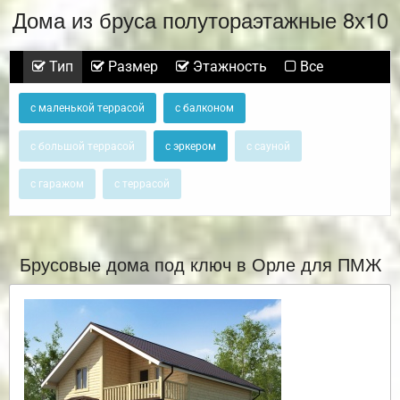
Дома из бруса полутораэтажные 8х10
Тип
Размер
Этажность
Все
с маленькой террасой
с балконом
с большой террасой
с эркером
с сауной
с гаражом
с террасой
Брусовые дома под ключ в Орле для ПМЖ