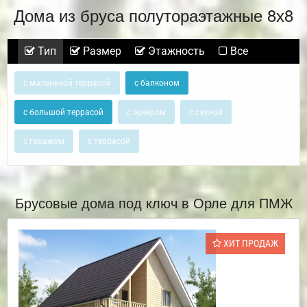
Дома из бруса полутораэтажные 8х8
Тип
Размер
Этажность
Все
с маленькой террасой
с балконом
с большой террасой
с эркером
с сауной
с гаражом
с террасой
Брусовые дома под ключ в Орле для ПМЖ
ХИТ ПРОДАЖ