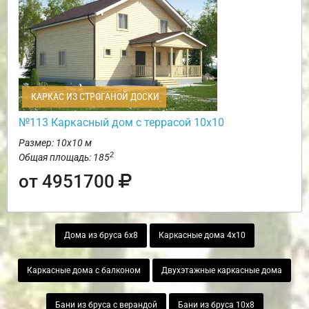
КАРКАС ИЗ СТРОГАНОЙ ДОСКИ
№113 Каркасный дом с террасой 10х10
Размер: 10х10 м
2
Общая площадь: 185
от 4951700
Дома из бруса 6х8
Каркасные дома 4х10
Каркасные дома с балконом
Двухэтажные каркасные дома
Бани из бруса с верандой
Бани из бруса 10х8