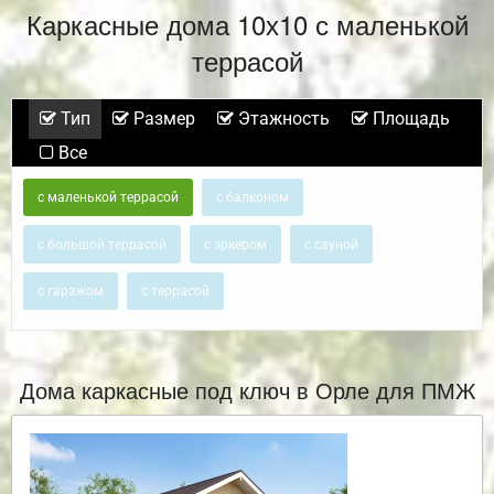
Каркасные дома 10х10 с маленькой
террасой
Тип
Размер
Этажность
Площадь
Все
с маленькой террасой
с балконом
с большой террасой
с эркером
с сауной
с гаражом
с террасой
Дома каркасные под ключ в Орле для ПМЖ