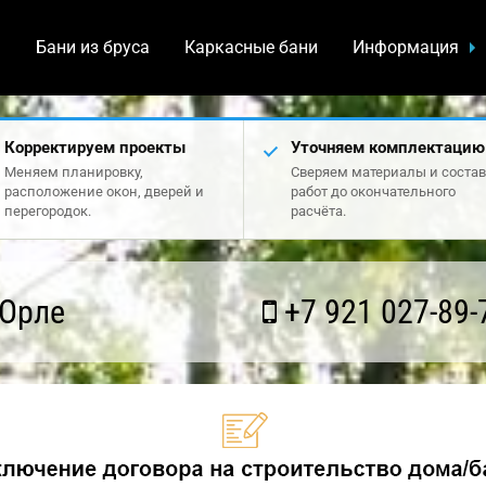
а
Бани из бруса
Каркасные бани
Информация
Корректируем проекты
Уточняем комплектацию
Меняем планировку,
Сверяем материалы и состав
расположение окон, дверей и
работ до окончательного
перегородок.
расчёта.
 Орле
+7 921 027-89-