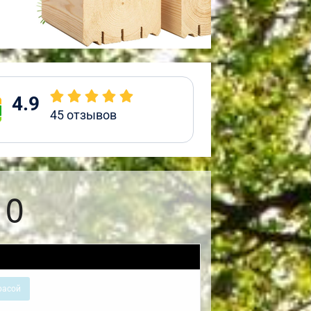
4.9
45
отзывов
10
расой