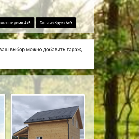
касные дома 4х5
Бани из бруса 6х9
 ваш выбор можно добавить гараж,