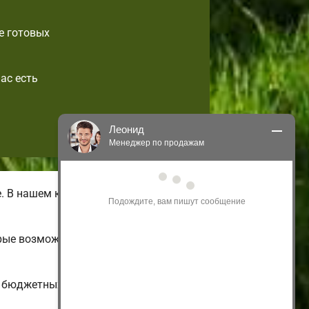
е готовых
ас есть
Леонид
Менеджер по продажам
Здравствуйте! Я могу 
 В нашем каталоге имеются летние
проконсультировать Вас по нашим 
акциям и проектам.
Только что
рые возможно подстроить на свой
и бюджетных до больших