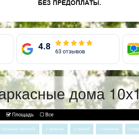
4.8
63
отзывов
аркасные дома 10х
Площадь
Все
с большой террасой
с эркером
с сауной
с гаражом
с тер