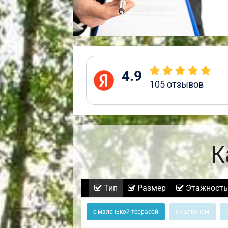
4.9
105
отзывов
К
Тип
Размер
Этажность
с маленькой террасой
с балконом