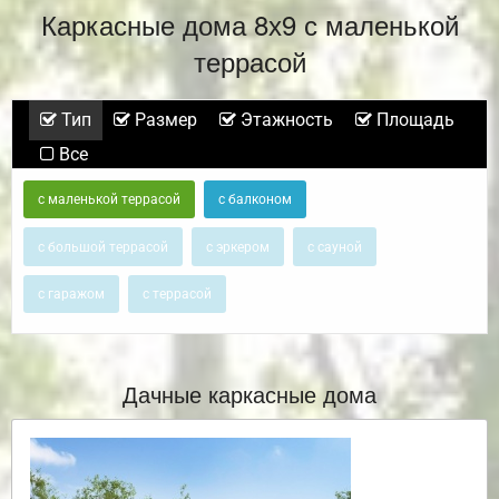
Каркасные дома 8х9 с маленькой
террасой
Тип
Размер
Этажность
Площадь
Все
с маленькой террасой
с балконом
с большой террасой
с эркером
с сауной
с гаражом
с террасой
Дачные каркасные дома