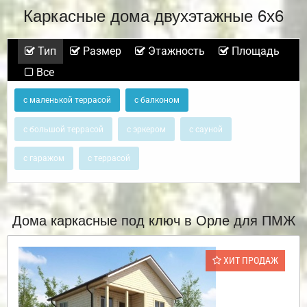
Каркасные дома двухэтажные 6х6
Тип
Размер
Этажность
Площадь
Все
с маленькой террасой
с балконом
с большой террасой
с эркером
с сауной
с гаражом
с террасой
Дома каркасные под ключ в Орле для ПМЖ
ХИТ ПРОДАЖ