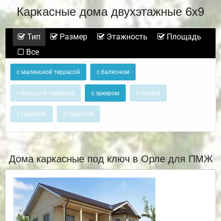
Каркасные дома двухэтажные 6х9
Тип
Размер
Этажность
Площадь
Все
с маленькой террасой
с балконом
с большой террасой
с эркером
с сауной
с гаражом
с террасой
Дома каркасные под ключ в Орле для ПМЖ