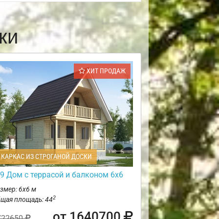
ки
ХИТ ПРОДАЖ
КАРКАС ИЗ СТРОГАНОЙ ДОСКИ
9 Дом с террасой и балконом 6х6
змер: 6х6 м
2
щая площадь: 44
от 1640700
722650