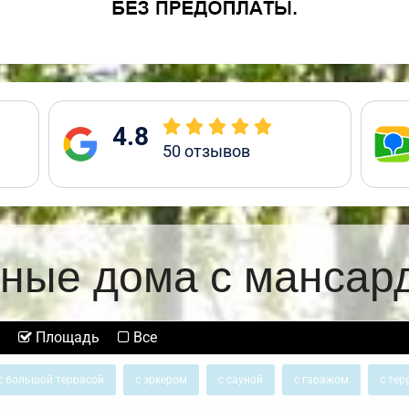
4.8
50
отзывов
ные дома с мансар
Площадь
Все
с большой террасой
с эркером
с сауной
с гаражом
с тер