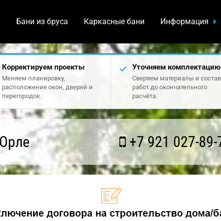
а
Бани из бруса
Каркасные бани
Информация
Корректируем проекты
Уточняем комплектацию
Меняем планировку,
Сверяем материалы и состав
расположение окон, дверей и
работ до окончательного
перегородок.
расчёта.
 Орле
+7 921 027-89-