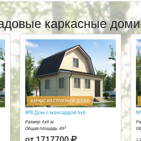
адовые каркасные доми
КАРКАС ИЗ СТРОГАНОЙ ДОСКИ
№8 Дом с мансардой 6х6
№
Размер: 6х6 м
Ра
2
Общая площадь: 49
Об
от 1717700
1