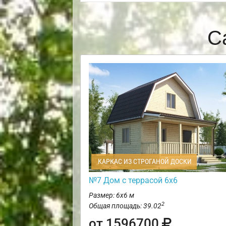
С
КАРКАС ИЗ СТРОГАНОЙ ДОСКИ
№7 Дом с террасой 6х6
Размер: 6х6 м
2
Общая площадь: 39.02
от 1596700