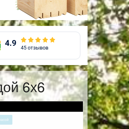
4.9
45
отзывов
дой 6х6
расой