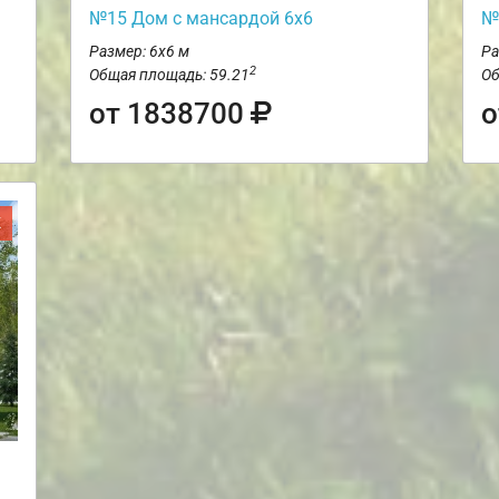
№15 Дом с мансардой 6х6
№
Размер: 6х6 м
Ра
2
Общая площадь: 59.21
Об
от 1838700
о
Ж