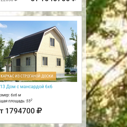
КАРКАС ИЗ СТРОГАНОЙ ДОСКИ
13 Дом с мансардой 6х6
змер: 6х6 м
2
щая площадь: 55
т 1794700