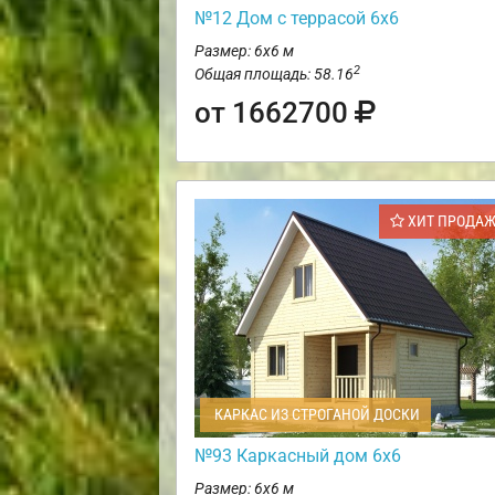
№12 Дом с террасой 6х6
Размер: 6х6 м
2
Общая площадь: 58.16
от 1662700
ХИТ ПРОДА
КАРКАС ИЗ СТРОГАНОЙ ДОСКИ
№93 Каркасный дом 6х6
Размер: 6х6 м