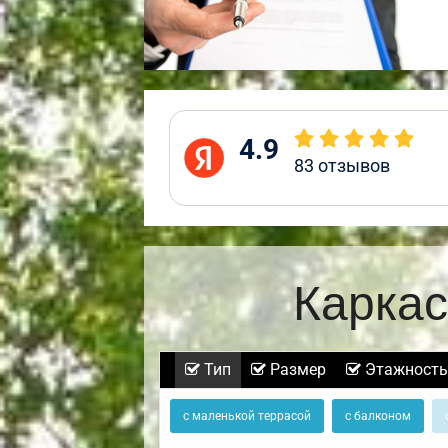
4.9
83
отзывов
Каркас
Тип
Размер
Этажность
с маленькой террасой
с балконом