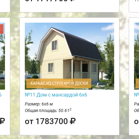
Ж
КАРКАС ИЗ СТРОГАНОЙ ДОСКИ
6
№11 Дом с мансардой 6х6
№
Размер: 6х6 м
Ра
2
Общая площадь: 50.61
Об
от 1783700
о