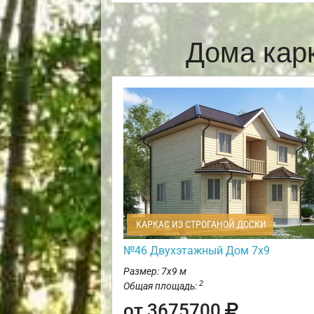
Дома кар
КАРКАС ИЗ СТРОГАНОЙ ДОСКИ
№46 Двухэтажный Дом 7х9
Размер: 7х9 м
2
Общая площадь:
от 3675700