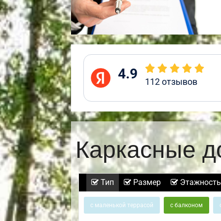
4.9
112
отзывов
Каркасные д
Тип
Размер
Этажность
с маленькой террасой
с балконом