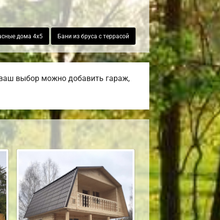
асные дома 4х5
Бани из бруса с террасой
 ваш выбор можно добавить гараж,