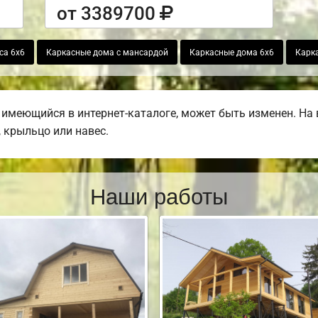
от 3389700
са 6х6
Каркасные дома с мансардой
Каркасные дома 6х6
Карк
 имеющийся в интернет-каталоге, может быть изменен. На
, крыльцо или навес.
Наши работы