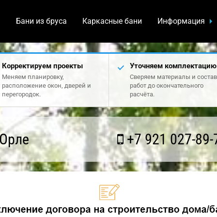
а
Бани из бруса
Каркасные бани
Информация
Корректируем проекты
Уточняем комплектацию
Меняем планировку,
Сверяем материалы и состав
расположение окон, дверей и
работ до окончательного
перегородок.
расчёта.
 Орле
+7 921 027-89-