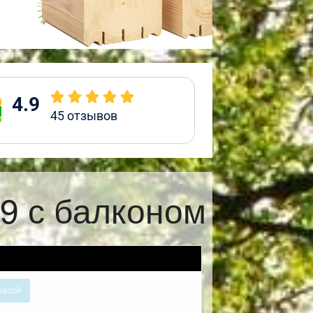
4.9
45
отзывов
9 с балконом
расой