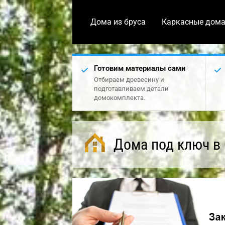
Дома из бруса
Каркасные дом
Готовим материалы сами
Отбираем древесину и
подготавливаем детали
домокомплекта.
Дома под ключ в