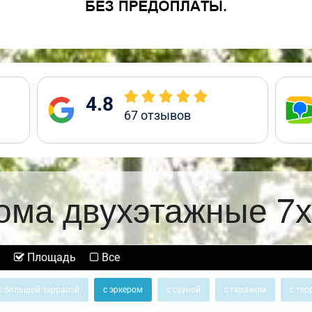
4.8
67
отзывов
ома двухэтажные 7х
Площадь
Все
с большой террасой
с эркером
с сауной
с гаражом
с тер