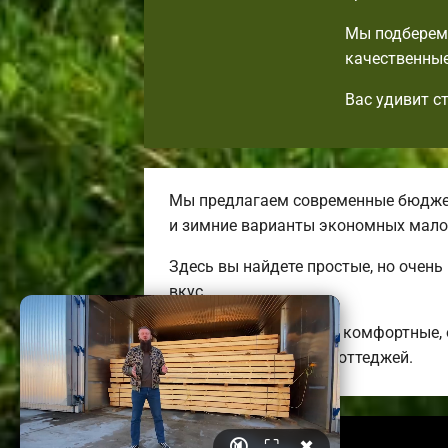
Мы подберем 
качественные
Вас удивит с
Мы предлагаем современные бюджет
и зимние варианты экономных мало
Здесь вы найдете простые, но очен
вкус.
Строим качественные, комфортные,
энергоэффективных коттеджей.
🔇
⛶
✖
© 2026 orelbrusdoma.ru