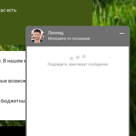
ас есть
Леонид
Менеджер по продажам
Здравствуйте! Я могу 
 В нашем каталоге имеются летние
проконсультировать Вас по нашим 
акциям и проектам.
Только что
рые возможно подстроить на свой
и бюджетных до больших