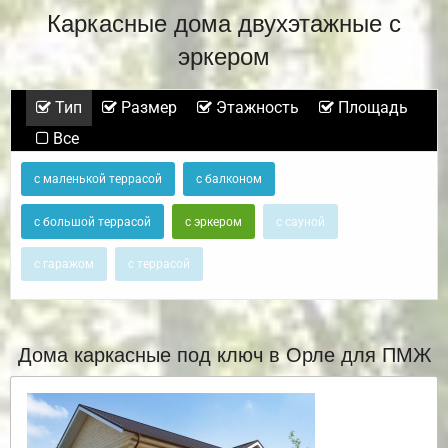
Каркасные дома двухэтажные с
эркером
Тип
Размер
Этажность
Площадь
Все
с маленькой террасой
с балконом
с большой террасой
с эркером
с сауной
с гаражом
с террасой
Дома каркасные под ключ в Орле для ПМЖ