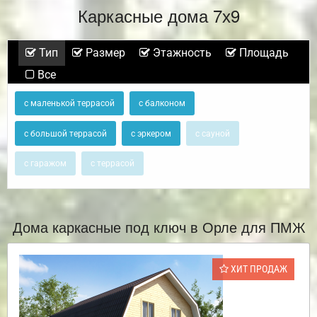
Каркасные дома 7х9
Тип
Размер
Этажность
Площадь
Все
с маленькой террасой
с балконом
с большой террасой
с эркером
с сауной
с гаражом
с террасой
Дома каркасные под ключ в Орле для ПМЖ
ХИТ ПРОДАЖ