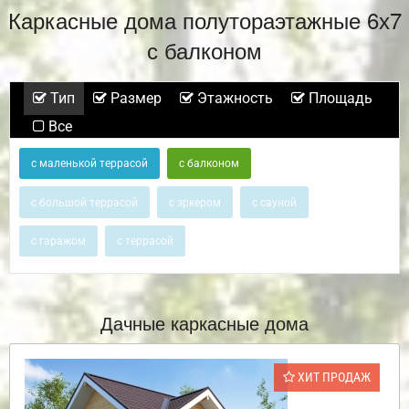
Каркасные дома полутораэтажные 6х7
с балконом
Тип
Размер
Этажность
Площадь
Все
с маленькой террасой
с балконом
с большой террасой
с эркером
с сауной
с гаражом
с террасой
Дачные каркасные дома
ХИТ ПРОДАЖ