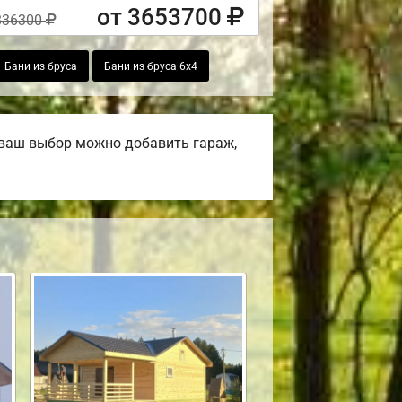
от 3653700
836300
Бани из бруса
Бани из бруса 6х4
 ваш выбор можно добавить гараж,