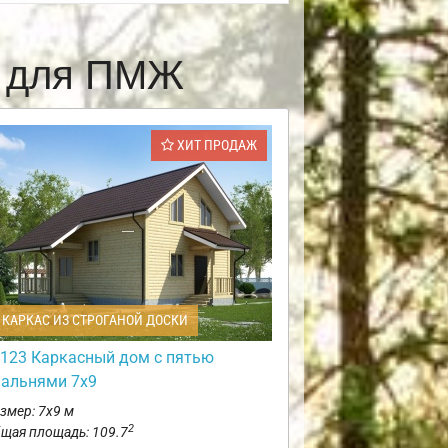
е для ПМЖ
ХИТ ПРОДАЖ
КАРКАС ИЗ СТРОГАНОЙ ДОСКИ
123 Каркасный дом с пятью
пальнями 7х9
змер: 7х9 м
2
щая площадь: 109.7