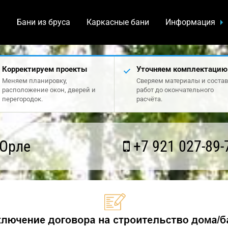
а
Бани из бруса
Каркасные бани
Информация
Корректируем проекты
Уточняем комплектацию
Меняем планировку,
Сверяем материалы и состав
расположение окон, дверей и
работ до окончательного
перегородок.
расчёта.
 Орле
+7 921 027-89-