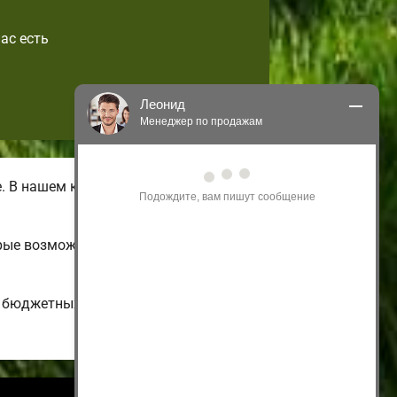
ас есть
Леонид
Менеджер по продажам
Здравствуйте! Я могу 
 В нашем каталоге имеются летние
проконсультировать Вас по нашим 
акциям и проектам.
Только что
рые возможно подстроить на свой
и бюджетных до больших