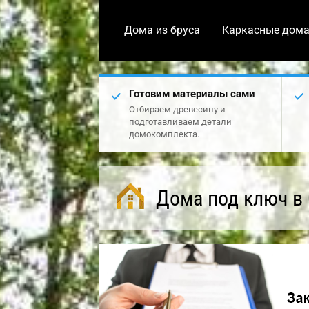
Дома из бруса
Каркасные дом
Готовим материалы сами
Отбираем древесину и
подготавливаем детали
домокомплекта.
Дома под ключ в