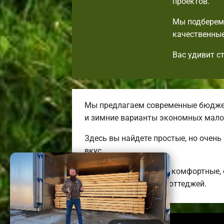
проектов.
Мы подберем 
качественные
Вас удивит с
Мы предлагаем современные бюджет
и зимние варианты экономных мало
Здесь вы найдете простые, но очен
вкус.
Строим качественные, комфортные,
энергоэффективных коттеджей.