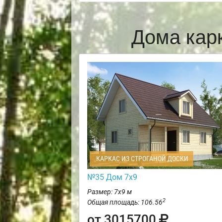
Дома кар
КАРКАС ИЗ СТРОГАНОЙ ДОСКИ
№35 Дом 7х9
Размер: 7х9 м
2
Общая площадь: 106.56
от 3015700