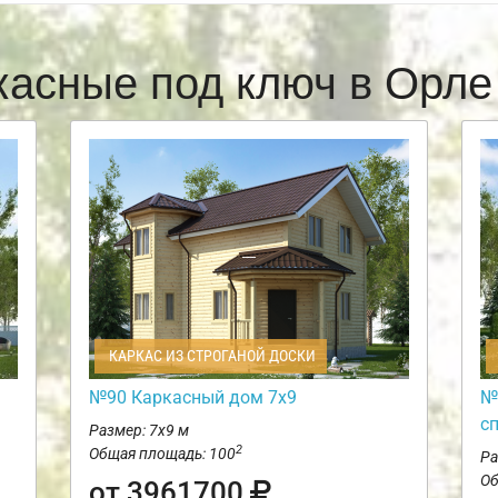
касные под ключ в Орл
КАРКАС ИЗ СТРОГАНОЙ ДОСКИ
№90 Каркасный дом 7х9
№
с
Размер: 7х9 м
2
Общая площадь: 100
Ра
Об
от 3961700