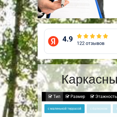
4.9
122
отзывов
Каркасны
Тип
Размер
Этажность
с маленькой террасой
с балконом