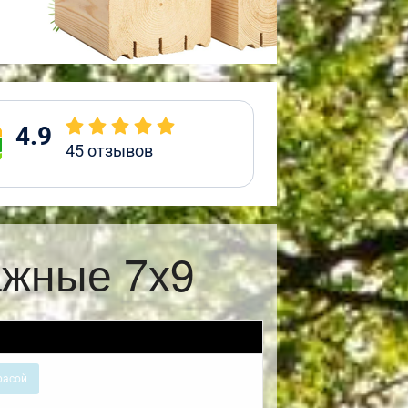
4.9
45
отзывов
ажные 7х9
расой