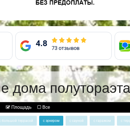
4.8
73
отзывов
е дома полутораэт
Площадь
Все
с большой террасой
с эркером
с сауной
с гаражом
с тер