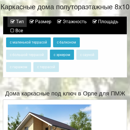
Каркасные дома полутораэтажные 8х10
Тип
Размер
Этажность
Площадь
Все
с маленькой террасой
с балконом
с большой террасой
с эркером
с сауной
с гаражом
с террасой
Дома каркасные под ключ в Орле для ПМЖ