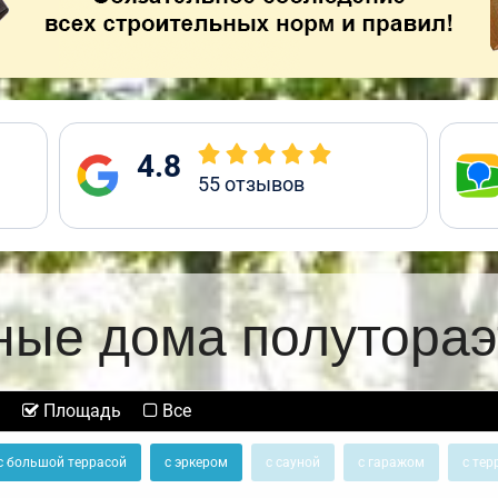
4.8
55
отзывов
ные дома полутора
Площадь
Все
с большой террасой
с эркером
с сауной
с гаражом
с тер