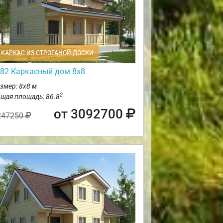
КАРКАС ИЗ СТРОГАНОЙ ДОСКИ
82 Каркасный дом 8х8
змер: 8х8 м
2
щая площадь: 86.8
от 3092700
247250