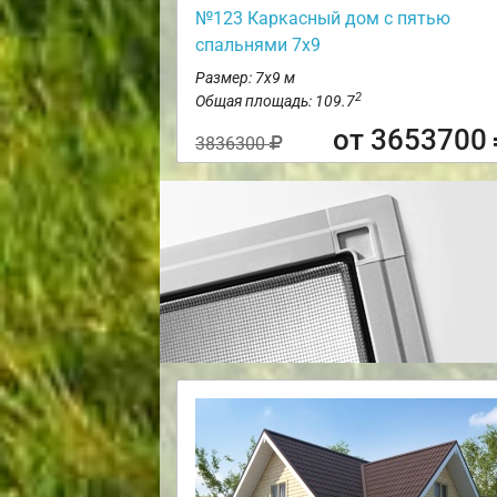
№123 Каркасный дом с пятью
спальнями 7х9
Размер: 7х9 м
2
Общая площадь: 109.7
от 3653700
3836300