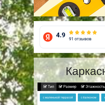
4.9
91
отзывов
Каркас
Тип
Размер
Этажность
с маленькой террасой
с балконом