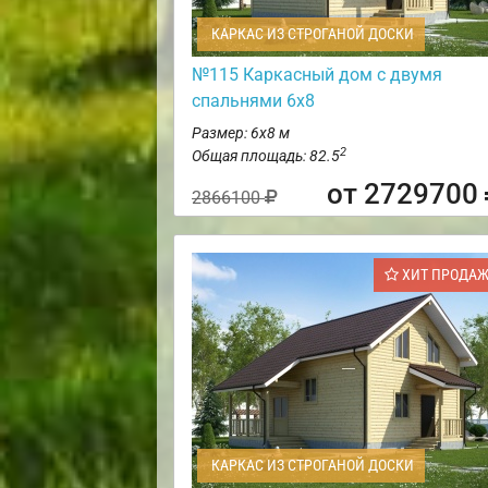
КАРКАС ИЗ СТРОГАНОЙ ДОСКИ
№115 Каркасный дом с двумя
спальнями 6х8
Размер: 6х8 м
2
Общая площадь: 82.5
от 2729700
2866100
ХИТ ПРОДА
КАРКАС ИЗ СТРОГАНОЙ ДОСКИ