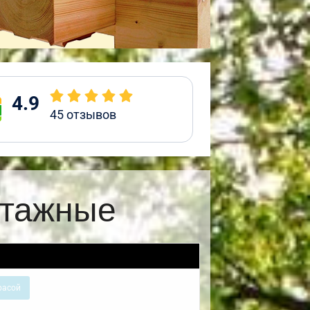
4.9
45
отзывов
этажные
расой