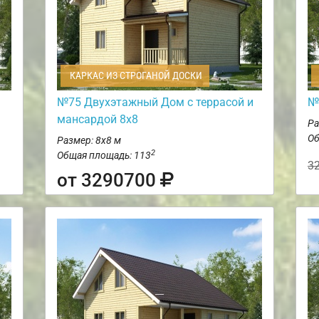
КАРКАС ИЗ СТРОГАНОЙ ДОСКИ
№75 Двухэтажный Дом с террасой и
№
мансардой 8х8
Ра
Об
Размер: 8х8 м
2
Общая площадь: 113
3
от 3290700