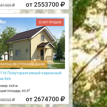
от 2553700
681300
ХИТ ПРОДАЖ
КАРКАС ИЗ СТРОГАНОЙ ДОСКИ
116 Полутораэтажный каркасный
ом 8х6
змер: 6х8 м
2
щая площадь: 60.8
от 2674700
808350