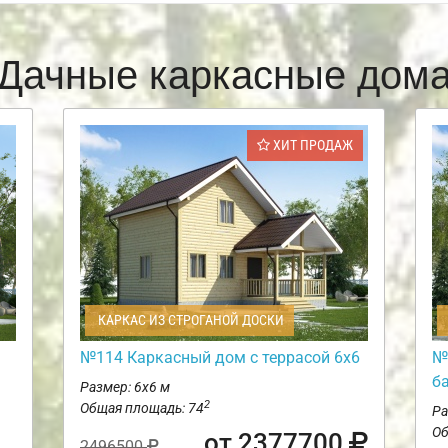
Дачные каркасные дом
ХИТ ПРОДАЖ
КАРКАС ИЗ СТРОГАНОЙ ДОСКИ
№114 Каркасный дом с террасой 6х6
№
б
Размер: 6х6 м
2
Общая площадь: 74
Ра
Об
от 2377700
2496500