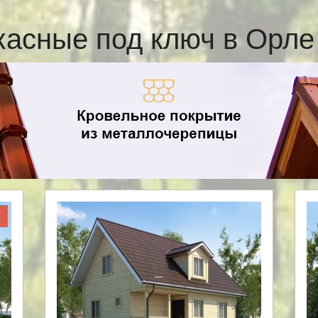
касные под ключ в Орл
Ж