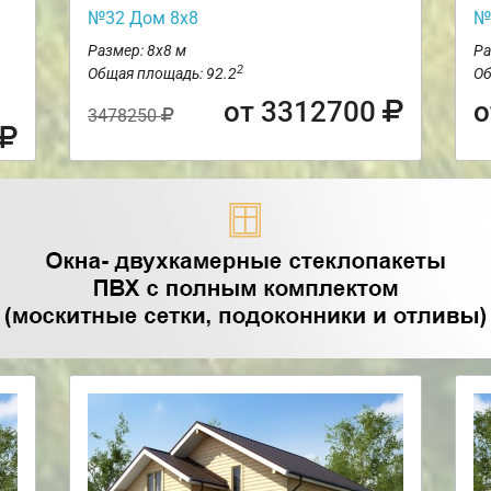
№32 Дом 8х8
№
Размер: 8х8 м
Ра
2
Общая площадь: 92.2
Об
от 3312700
о
3478250