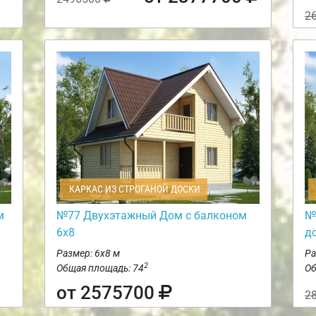
2
КАРКАС ИЗ СТРОГАНОЙ ДОСКИ
м
№77 Двухэтажный Дом с балконом
№
6х8
д
Размер: 6х8 м
Ра
2
Общая площадь: 74
Об
от 2575700
2