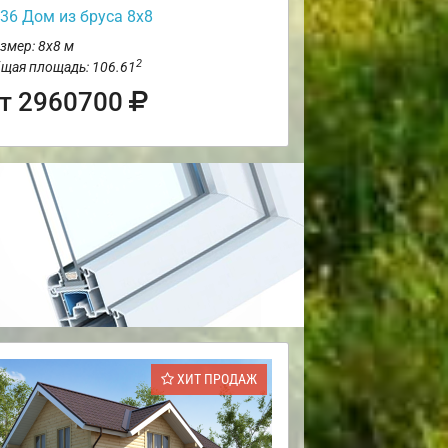
36 Дом из бруса 8х8
змер: 8х8 м
2
щая площадь: 106.61
т 2960700
ХИТ ПРОДАЖ