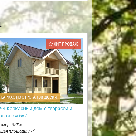
а
ХИТ ПРОДАЖ
КАРКАС ИЗ СТРОГАНОЙ ДОСКИ
94 Каркасный дом с террасой и
алконом 6х7
змер: 6х7 м
2
щая площадь: 77