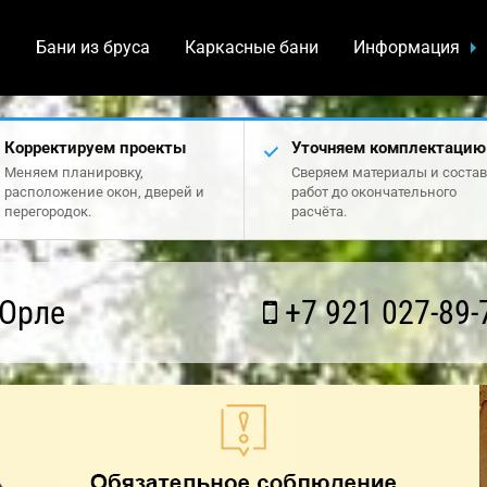
а
Бани из бруса
Каркасные бани
Информация
Корректируем проекты
Уточняем комплектацию
Меняем планировку,
Сверяем материалы и состав
расположение окон, дверей и
работ до окончательного
перегородок.
расчёта.
 Орле
+7 921 027-89-