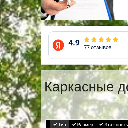
4.9
77
отзывов
Каркасные д
Тип
Размер
Этажность