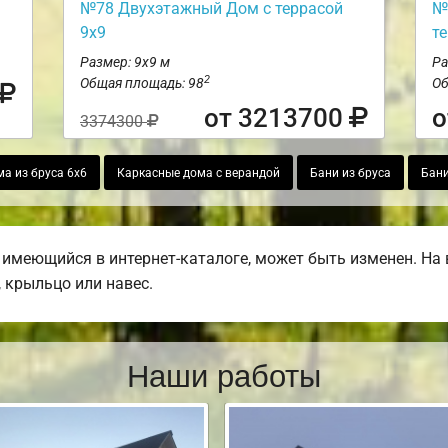
№78 Двухэтажный Дом с террасой
№
9х9
т
Размер: 9х9 м
Ра
2
Общая площадь: 98
Об
от 3213700
о
3374300
а из бруса 6х6
Каркасные дома с верандой
Бани из бруса
Бани
 имеющийся в интернет-каталоге, может быть изменен. На
, крыльцо или навес.
Наши работы