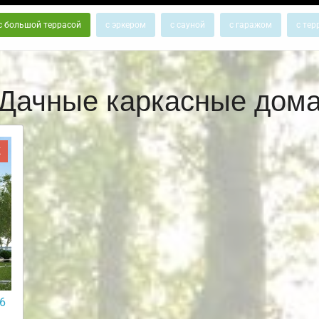
с большой террасой
с эркером
с сауной
с гаражом
с тер
Дачные каркасные дом
Ж
6