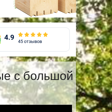
4.9
45
отзывов
ые с большой