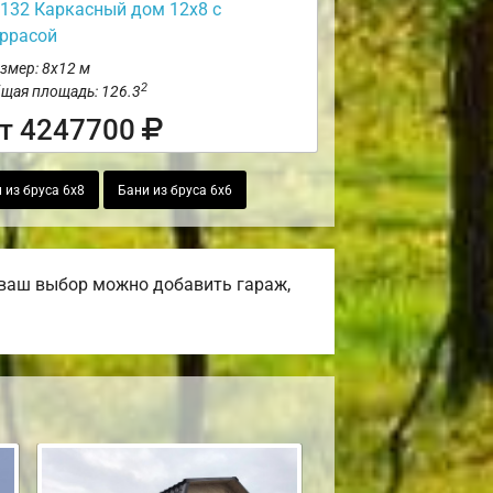
132 Каркасный дом 12х8 с
еррасой
змер: 8х12 м
2
щая площадь: 126.3
т 4247700
 из бруса 6х8
Бани из бруса 6х6
 ваш выбор можно добавить гараж,