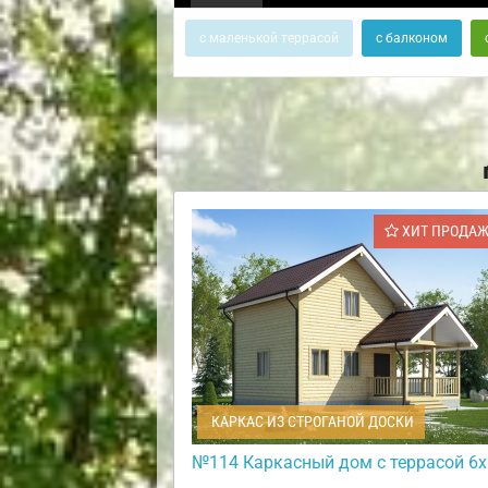
с маленькой террасой
с балконом
ХИТ ПРОДА
КАРКАС ИЗ СТРОГАНОЙ ДОСКИ
№114 Каркасный дом с террасой 6х