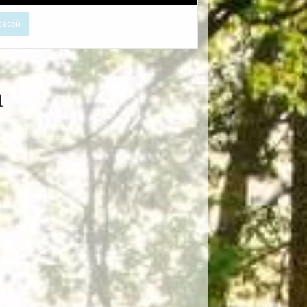
расой
а