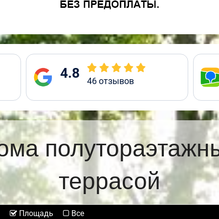
4.8
46
отзывов
ома полутораэтажн
террасой
Площадь
Все