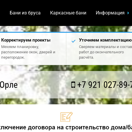
а
Бани из бруса
Каркасные бани
Информация
Корректируем проекты
Уточняем комплектацию
Меняем планировку,
Сверяем материалы и состав
расположение окон, дверей и
работ до окончательного
перегородок.
расчёта.
 Орле
+7 921 027-89-