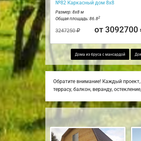
№82 Каркасный дом 8х8
Размер: 8х8 м
2
Общая площадь: 86.8
от 3092700
3247250
Дома из бруса с мансардой
Дом
Обратите внимание! Каждый проект,
террасу, балкон, веранду, остекление