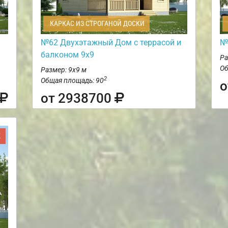
КАРКАС ИЗ СТРОГАНОЙ ДОСКИ
№62 Двухэтажный Дом с террасой и
№
балконом 9х9
Ра
Об
Размер: 9х9 м
2
Общая площадь: 90
о
от 2938700
Ж