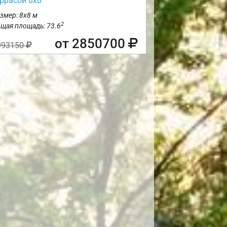
еррасой 8х8
змер: 8х8 м
2
щая площадь: 73.6
от 2850700
993150