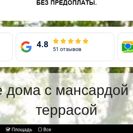
4.8
51
отзывов
 дома с мансардой
террасой
Площадь
Все