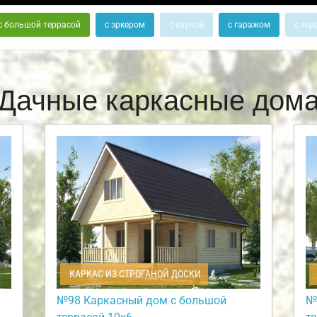
с большой террасой
с эркером
с сауной
с гаражом
с тер
Дачные каркасные дом
КАРКАС ИЗ СТРОГАНОЙ ДОСКИ
№98 Каркасный дом с большой
№