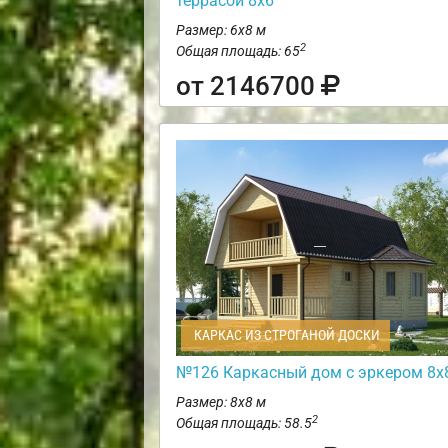
террасой 8х6
Размер: 6х8 м
2
Общая площадь: 65
от 2146700
КАРКАС ИЗ СТРОГАНОЙ ДОСКИ
№126 Каркасный дом с эркером 8х
Размер: 8х8 м
2
Общая площадь: 58.5