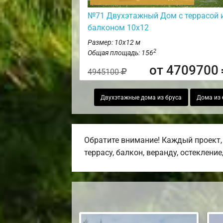
№71 Двухэтажный Дом с террасой 
балконом 10х12
Размер: 10х12 м
2
Общая площадь: 156
от 4709700
4945100
Двухэтажные дома из бруса
Дома из 
Обратите внимание! Каждый проект,
террасу, балкон, веранду, остекление