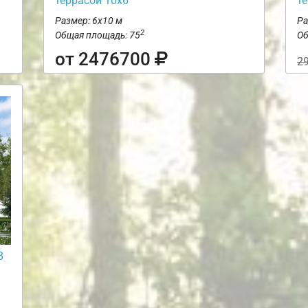
террасой 10х6
т
Размер: 6х10 м
Ра
2
Общая площадь: 75
Об
от 2476700
2
8