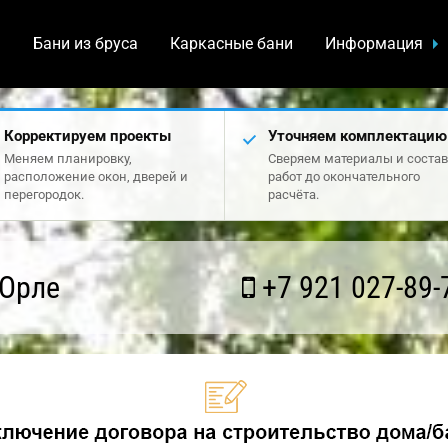
а
Бани из бруса
Каркасные бани
Информация
Корректируем проекты
Уточняем комплектацию
Меняем планировку,
Сверяем материалы и состав
расположение окон, дверей и
работ до окончательного
перегородок.
расчёта.
 Орле
+7 921 027-89-