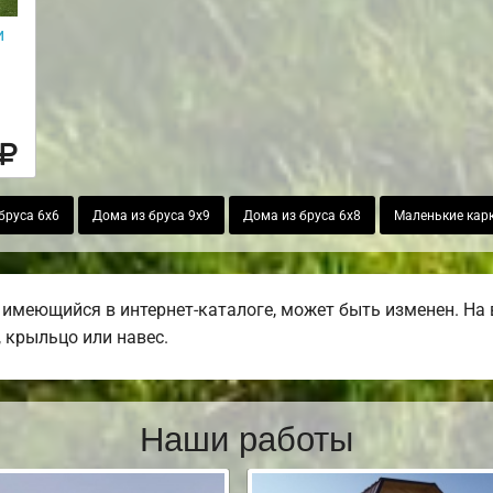
и
бруса 6х6
Дома из бруса 9х9
Дома из бруса 6х8
Маленькие кар
 имеющийся в интернет-каталоге, может быть изменен. На
, крыльцо или навес.
Наши работы