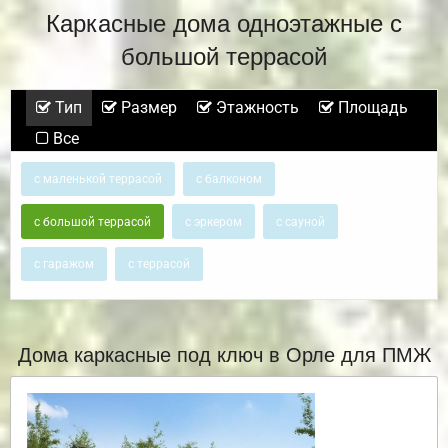
Каркасные дома одноэтажные с
большой террасой
Тип
Размер
Этажность
Площадь
Все
с маленькой террасой
с балконом
с большой террасой
с эркером
с сауной
с гаражом
с террасой
Дома каркасные под ключ в Орле для ПМЖ