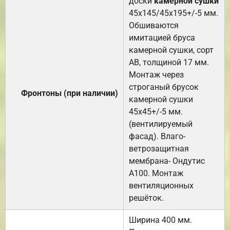
доски
камерной сушки
45х145/45х195+/-5 мм.
Обшиваются
имитацией бруса
камерной сушки, сорт
АВ, толщиной 17 мм.
Монтаж через
строганый брусок
Фронтоны (при наличии)
камерной сушки
45х45+/-5 мм.
(вентилируемый
фасад). Влаго-
ветрозащитная
мембрана- Ондутис
А100. Монтаж
вентиляционных
решёток.
Ширина 400 мм.