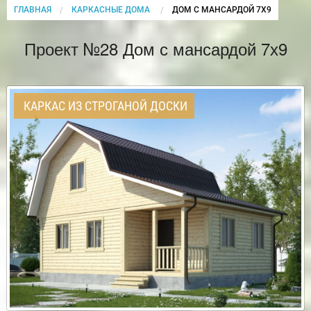
ГЛАВНАЯ
КАРКАСНЫЕ ДОМА
CURRENT:
ДОМ С МАНСАРДОЙ 7Х9
Проект №28 Дом с мансардой 7х9
КАРКАС ИЗ СТРОГАНОЙ ДОСКИ