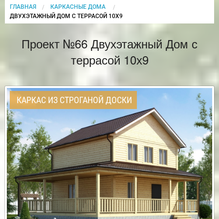
ГЛАВНАЯ
КАРКАСНЫЕ ДОМА
CURRENT:
ДВУХЭТАЖНЫЙ ДОМ С ТЕРРАСОЙ 10Х9
Проект №66 Двухэтажный Дом с
террасой 10х9
КАРКАС ИЗ СТРОГАНОЙ ДОСКИ