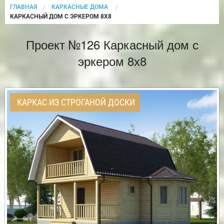
ГЛАВНАЯ
КАРКАСНЫЕ ДОМА
CURRENT:
КАРКАСНЫЙ ДОМ С ЭРКЕРОМ 8Х8
Проект №126 Каркасный дом с
эркером 8х8
КАРКАС ИЗ СТРОГАНОЙ ДОСКИ