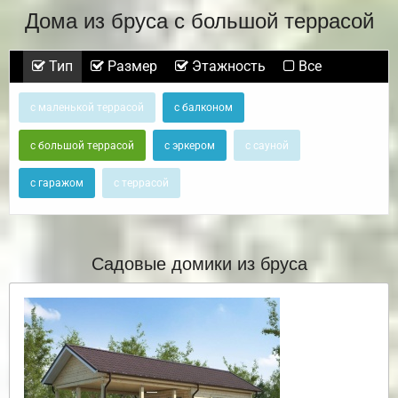
Дома из бруса с большой террасой
Тип
Размер
Этажность
Все
с маленькой террасой
с балконом
с большой террасой
с эркером
с сауной
с гаражом
с террасой
Садовые домики из бруса