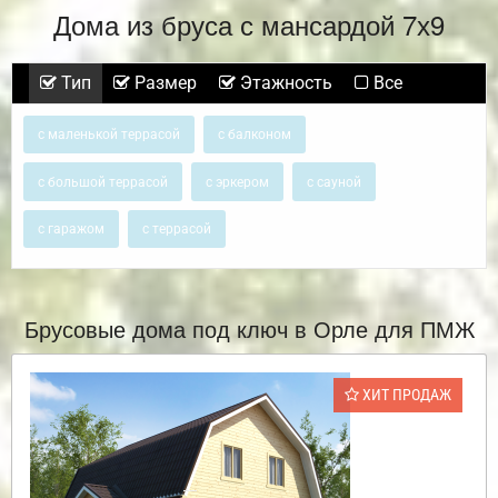
Дома из бруса с мансардой 7х9
Тип
Размер
Этажность
Все
с маленькой террасой
с балконом
с большой террасой
с эркером
с сауной
с гаражом
с террасой
Брусовые дома под ключ в Орле для ПМЖ
ХИТ ПРОДАЖ