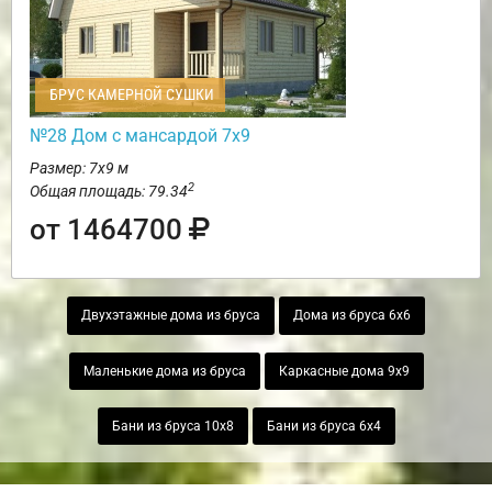
БРУС КАМЕРНОЙ СУШКИ
№28 Дом с мансардой 7х9
Размер: 7х9 м
2
Общая площадь: 79.34
от 1464700
Двухэтажные дома из бруса
Дома из бруса 6х6
Маленькие дома из бруса
Каркасные дома 9х9
Бани из бруса 10х8
Бани из бруса 6х4