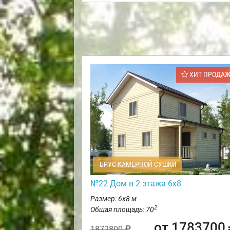
ХИТ ПРОДА
БРУС КАМЕРНОЙ СУШКИ
№22 Дом в 2 этажа 6х8
Размер: 6х8 м
2
Общая площадь: 70
от 1783700
1872800