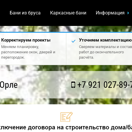
а
Бани из бруса
Каркасные бани
Информация
Корректируем проекты
Уточняем комплектацию
Меняем планировку,
Сверяем материалы и состав
расположение окон, дверей и
работ до окончательного
перегородок.
расчёта.
 Орле
+7 921 027-89-