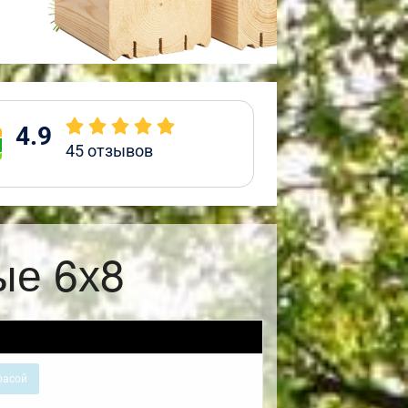
4.9
45
отзывов
ые 6х8
расой