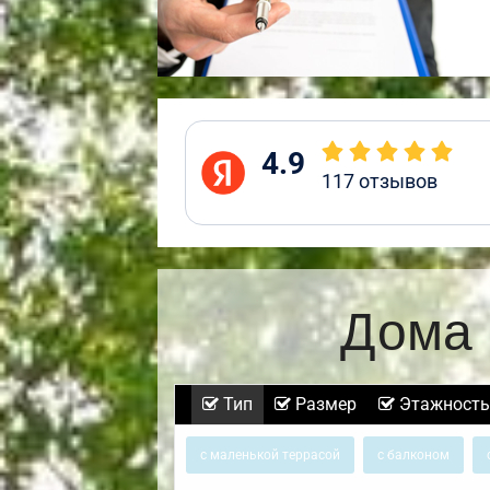
4.9
117
отзывов
Дома 
Тип
Размер
Этажность
с маленькой террасой
с балконом