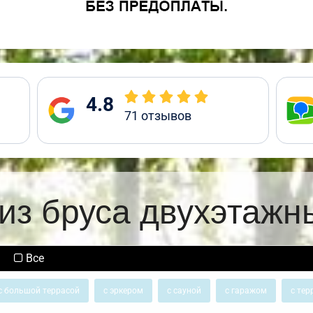
4.8
71
отзывов
из бруса двухэтажн
Все
с большой террасой
с эркером
с сауной
с гаражом
с тер