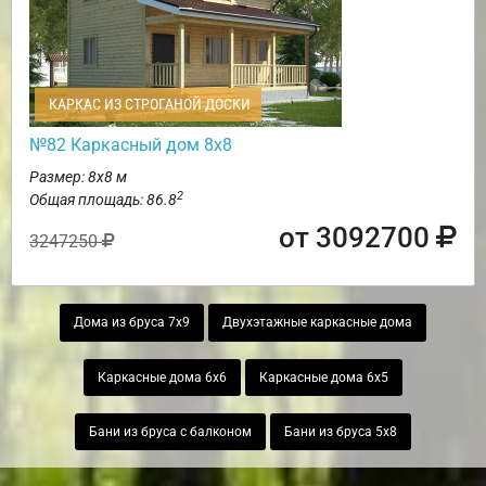
КАРКАС ИЗ СТРОГАНОЙ ДОСКИ
№82 Каркасный дом 8х8
Размер: 8х8 м
2
Общая площадь: 86.8
от 3092700
3247250
Дома из бруса 7х9
Двухэтажные каркасные дома
Каркасные дома 6х6
Каркасные дома 6х5
Бани из бруса с балконом
Бани из бруса 5х8