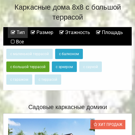
Каркасные дома 8х8 с большой
террасой
Тип
Размер
Этажность
Площадь
Все
с маленькой террасой
с балконом
с большой террасой
с эркером
с сауной
с гаражом
с террасой
Садовые каркасные домики
ХИТ ПРОДАЖ