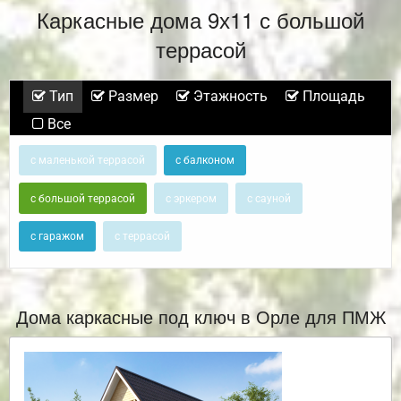
Каркасные дома 9х11 с большой
террасой
Тип
Размер
Этажность
Площадь
Все
с маленькой террасой
с балконом
с большой террасой
с эркером
с сауной
с гаражом
с террасой
Дома каркасные под ключ в Орле для ПМЖ