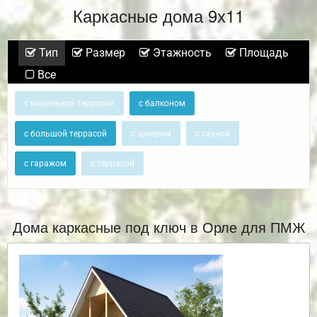
Каркасные дома 9х11
Тип
Размер
Этажность
Площадь
Все
с маленькой террасой
с балконом
с большой террасой
с эркером
с сауной
с гаражом
с террасой
Дома каркасные под ключ в Орле для ПМЖ