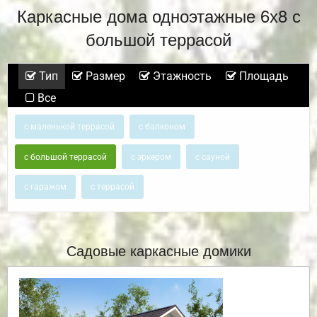
Каркасные дома одноэтажные 6х8 с
большой террасой
Тип
Размер
Этажность
Площадь
Все
с маленькой террасой
с балконом
с большой террасой
с эркером
с сауной
с гаражом
с террасой
Садовые каркасные домики