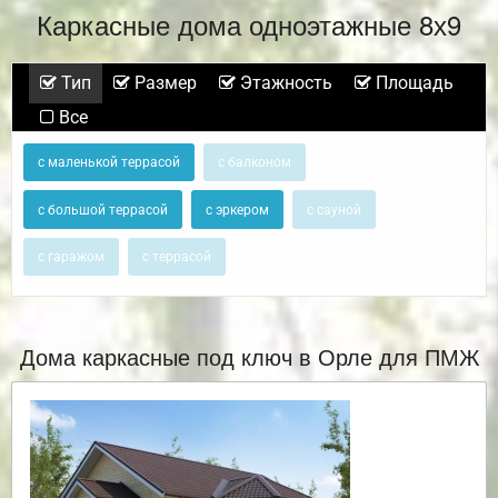
Каркасные дома одноэтажные 8х9
Тип
Размер
Этажность
Площадь
Все
с маленькой террасой
с балконом
с большой террасой
с эркером
с сауной
с гаражом
с террасой
Дома каркасные под ключ в Орле для ПМЖ