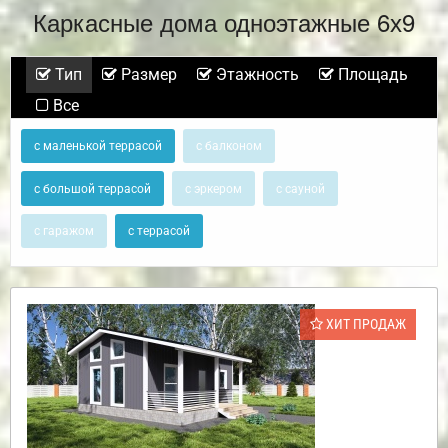
Каркасные дома одноэтажные 6х9
Тип
Размер
Этажность
Площадь
Все
с маленькой террасой
с балконом
с большой террасой
с эркером
с сауной
с гаражом
с террасой
ХИТ ПРОДАЖ