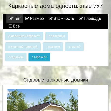
Каркасные дома одноэтажные 7х7
Тип
Размер
Этажность
Площадь
Все
с маленькой террасой
с балконом
с большой террасой
с эркером
с сауной
с гаражом
с террасой
Садовые каркасные домики